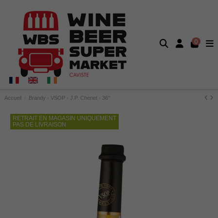
0
Accueil
Brandy - VSOP - J.P. Chenet - 36°
RETRAIT EN MAGASIN UNIQUEMENT
PAS DE LIVRAISON