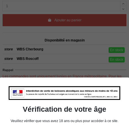
Ajouter au panier
Disponibilité en magasin
store
WBS Cherbourg
En stock
store
WBS Roscoff
En stock
Rappel
Les commandes sont uniquement livrées en France métropolitaine. Pour les
clients de l’étranger, retrait sur place dans nos magasins de ROSCOFF ou
CHERBOURG.
Vérification de votre âge
Détails du produit
Veuillez vérifier que vous avez 18 ans ou plus pour accéder à ce site.