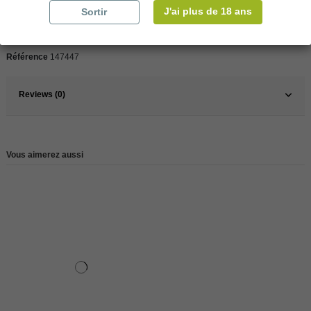
Pays
France
J'ai plus de 18 ans
Sortir
Type
Cognac
Référence
147447
Reviews (0)
Vous aimerez aussi