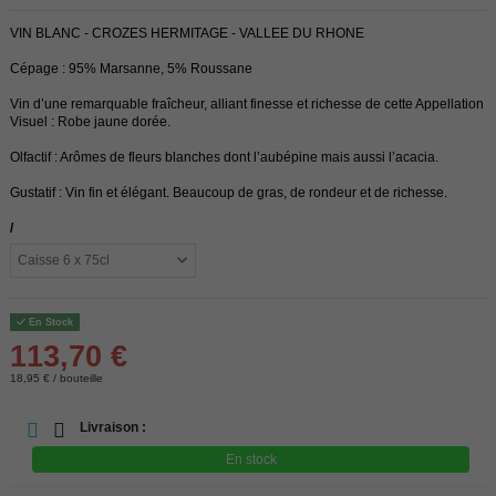
VIN BLANC - CROZES HERMITAGE - VALLEE DU RHONE
Cépage : 95% Marsanne, 5% Roussane
Vin d’une remarquable fraîcheur, alliant finesse et richesse de cette Appellation
Visuel : Robe jaune dorée.
Olfactif : Arômes de fleurs blanches dont l’aubépine mais aussi l’acacia.
Gustatif : Vin fin et élégant. Beaucoup de gras, de rondeur et de richesse.
/
En Stock
113,70 €
18,95 € / bouteille
Livraison :
En stock