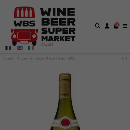
0
Accueil
Crozes Hermitage - Guigal - Blanc - 2023