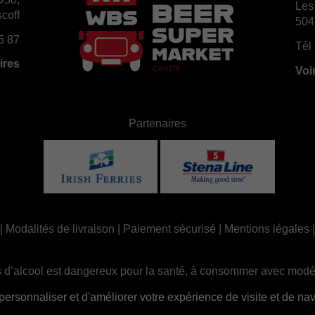
Les
coff
504
5 87
Tél 
ires
Voi
Partenaires
|
Modalités de livraison
|
Paiement sécurisé
|
Mentions légales
 d’alcool est dangereux pour la santé, à consommer avec modé
ue, la consommation d’alcool est interdite aux mineurs, strictem
sonnaliser et d'améliorer votre expérience de visite et de navi