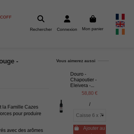
SCOFF
Mon panier
Rechercher
Connexion
ouge -
Vous aimerez aussi
Douro -
Chapoutier -
Eleivera -...
58,80 €
/
et la Famille Cazes
forces pour produire

Ajouter au
ibrés avec des arômes