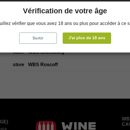
Vérification de votre âge
Ajouter au panier
uillez vérifier que vous avez 18 ans ou plus pour accéder à ce si
J'ai plus de 18 ans
Sortir
Disponibilité en magasin
store
WBS Cherbourg
store
WBS Roscoff
WB
GE)
CA
D58,