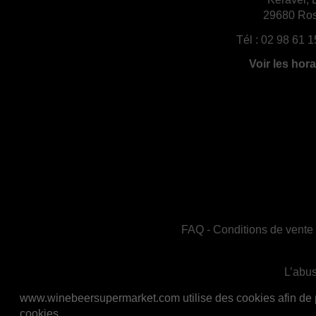
29680 Ros
Tél :
02 98 61 1
Voir les hora
FAQ
-
Conditions de vente
L’abus
En accord avec les règles de santé publiq
www.winebeersupermarket.com utilise des cookies afin de per
cookies.