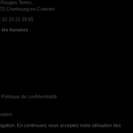
 Rouges Terres,
70 Cherbourg-en-Cotentin
:
02 33 22 39 85
r les horaires
|
Politique de confidentialité
ration.
ent réservée aux adultes de 18 ans et plus
gation. En continuant, vous acceptez notre utilisation des