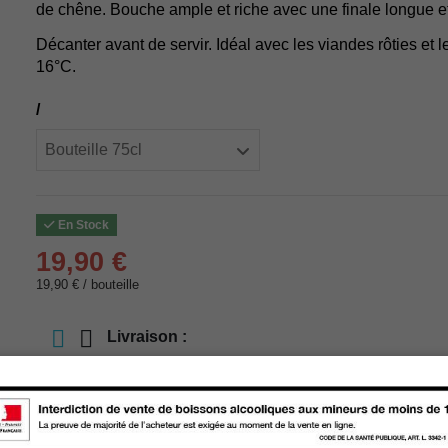
de chêne. Bouche ample et riche avec une finale longue e
Décanter avant de servir. Idéal avec les viandes rôties et le
16°C.
/
En Stock
19,90 €
19,90 € / bouteille
Livraison :
store
Retrait en magasin
store
Choisir un magasin