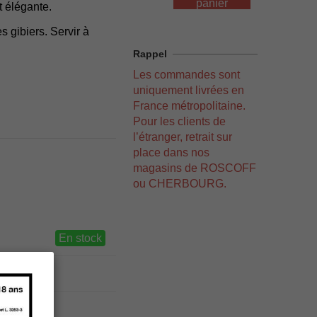
panier
t élégante.
s gibiers. Servir à
Rappel
Les commandes sont
uniquement livrées en
France métropolitaine.
Pour les clients de
l’étranger, retrait sur
place dans nos
magasins de ROSCOFF
ou CHERBOURG.
En stock