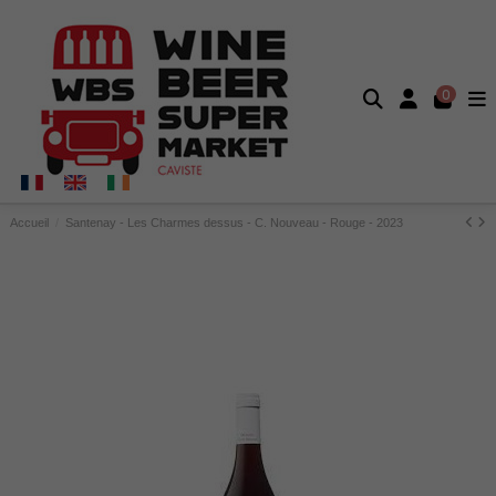
0
Accueil
Santenay - Les Charmes dessus - C. Nouveau - Rouge - 2023