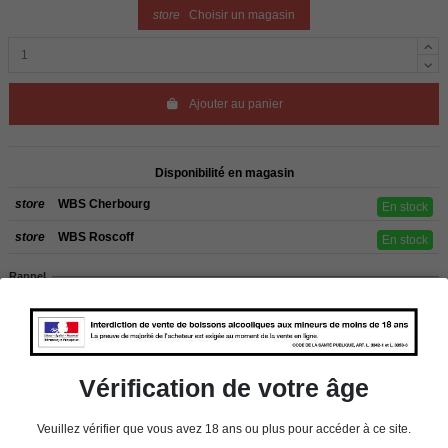
store
Choisir un magasin
Ajouter au panier
Disponibilité en magasin
store
WBS Cherbourg
En stock
store
WBS Roscoff
En stock
Rappel
Les commandes sont uniquement livrées en France métropolitaine. Pour les
clients de l’étranger, retrait sur place dans nos magasins de ROSCOFF ou
CHERBOURG.
Vérification de votre âge
Détails du produit
Veuillez vérifier que vous avez 18 ans ou plus pour accéder à ce site.