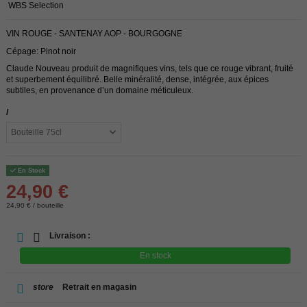
WBS Selection
VIN ROUGE - SANTENAY AOP - BOURGOGNE
Cépage: Pinot noir
Claude Nouveau produit de magnifiques vins, tels que ce rouge vibrant, fruité
et superbement équilibré. Belle minéralité, dense, intégrée, aux épices
subtiles, en provenance d’un domaine méticuleux.
/
En Stock
24,90 €
24,90 € / bouteille
Livraison :
En stock
store
Retrait en magasin