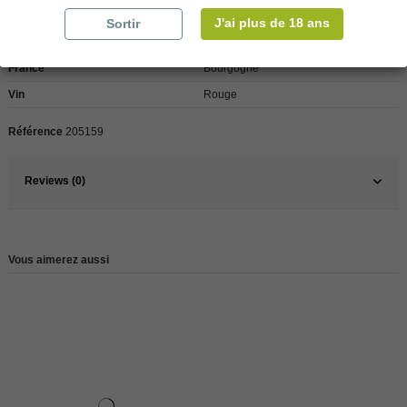
J'ai plus de 18 ans
Sortir
Pays
France
France
Bourgogne
Vin
Rouge
Référence
205159
Reviews (0)
Vous aimerez aussi