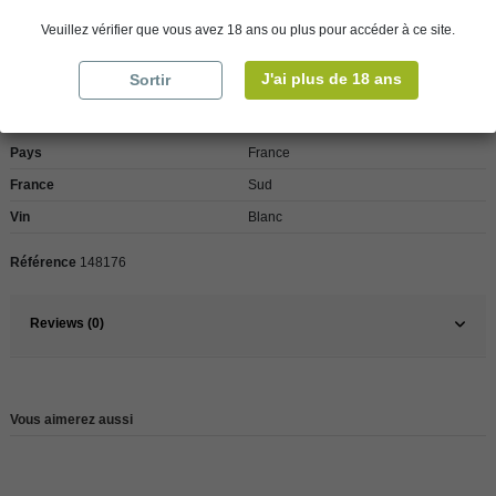
Veuillez vérifier que vous avez 18 ans ou plus pour accéder à ce site.
Détails du produit
J'ai plus de 18 ans
Sortir
Pays
France
France
Sud
Vin
Blanc
Référence
148176
Reviews (0)
Vous aimerez aussi