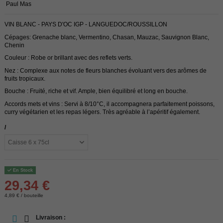
Paul Mas
VIN BLANC - PAYS D'OC IGP - LANGUEDOC/ROUSSILLON
Cépages: Grenache blanc, Vermentino, Chasan, Mauzac, Sauvignon Blanc,
Chenin
Couleur : Robe or brillant avec des reflets verts.
Nez : Complexe aux notes de fleurs blanches évoluant vers des arômes de
fruits tropicaux.
Bouche : Fruité, riche et vif. Ample, bien équilibré et long en bouche.
Accords mets et vins : Servi à 8/10°C, il accompagnera parfaitement poissons,
curry végétarien et les repas légers. Très agréable à l’apéritif également.
/
En Stock
29,34 €
4,89 € / bouteille
Livraison :