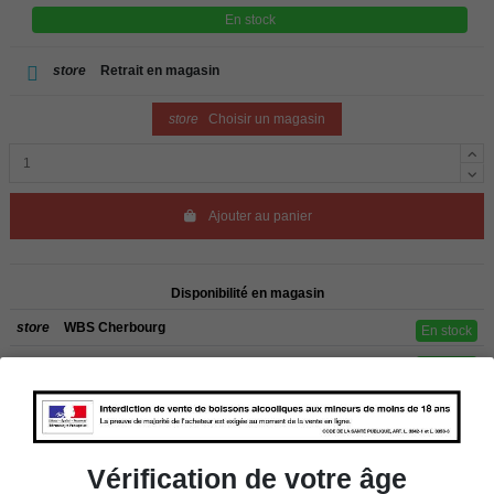
En stock
store
Retrait en magasin
store
Choisir un magasin
Ajouter au panier
Disponibilité en magasin
store
WBS Cherbourg
En stock
store
WBS Roscoff
En stock
Rappel
Les commandes sont uniquement livrées en France métropolitaine. Pour les
clients de l’étranger, retrait sur place dans nos magasins de ROSCOFF ou
CHERBOURG.
Vérification de votre âge