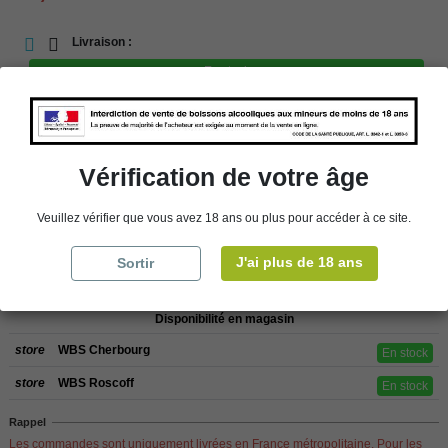
Livraison :
En stock
store
Retrait en magasin
store
Choisir un magasin
Vérification de votre âge
Veuillez vérifier que vous avez 18 ans ou plus pour accéder à ce site.
Ajouter au panier
J'ai plus de 18 ans
Sortir
Disponibilité en magasin
store
WBS Cherbourg
En stock
store
WBS Roscoff
En stock
Rappel
Les commandes sont uniquement livrées en France métropolitaine. Pour les