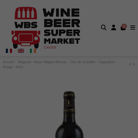
0
Accueil
Magnum - Anjou Villages Brissac - Clos de Grésillon - Gagnebert -
Rouge - 2016