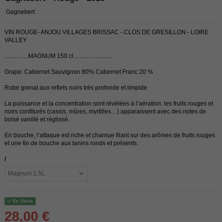
Gagnebert
VIN ROUGE- ANJOU VILLAGES BRISSAC - CLOS DE GRESILLON - LOIRE
VALLEY
................MAGNUM 150 cl..........................
Grape: Cabernet Sauvignon 80% Cabernet Franc 20 %
Robe grenat aux reflets noirs très profonde et limpide
La puissance et la concentration sont révélées à l’aération: les fruits rouges et
noirs confiturés (cassis, mûres, myrtilles…) apparaissent avec des notes de
boisé vanillé et réglissé.
En bouche, l’attaque est riche et charnue filant sur des arômes de fruits rouges
et une fin de bouche aux tanins ronds et présents.
/
En Stock
28,00 €