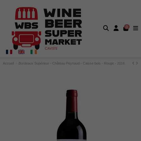
0
Accueil
Bordeaux Supérieur - Château Peynaud - Caisse bois - Rouge - 2016