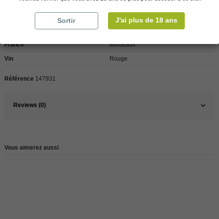
J'ai plus de 18 ans
Sortir
Pays
France
France
Bordeaux
Vin
Rouge
Référence
147931
Reviews (0)
Vous aimerez aussi