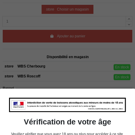
store
Choisir un magasin
Ajouter au panier
Disponibilité en magasin
store
WBS Cherbourg
En stock
store
WBS Roscoff
En stock
Rappel
Les commandes sont uniquement livrées en France métropolitaine. Pour les
clients de l’étranger, retrait sur place dans nos magasins de ROSCOFF ou
CHERBOURG.
Vérification de votre âge
Détails du produit
Veuillez vérifier que vous avez 18 ans ou plus pour accéder à ce site.