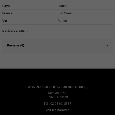
Pays
France
France
Sud Ouest
Vin
Rouge
Référence
146450
Reviews (0)
WBS ROSCOFF - (CAVE au BUS ROUGE)
Keravel, D58,
29680 Roscoff
Tél :
02 98 61 15 87
Voir les horaires