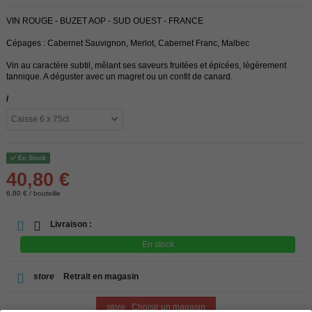
VIN ROUGE - BUZET AOP - SUD OUEST - FRANCE
Cépages : Cabernet Sauvignon, Merlot, Cabernet Franc, Malbec
Vin au caractère subtil, mêlant ses saveurs fruitées et épicées, lègèrement
tannique. A déguster avec un magret ou un confit de canard.
/
En Stock
40,80 €
6,80 € / bouteille
Livraison :
En stock
store
Retrait en magasin
store
Choisir un magasin