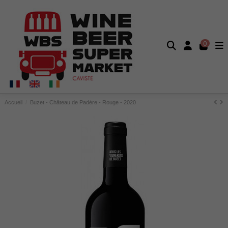
0
Accueil
Buzet - Château de Padère - Rouge - 2020