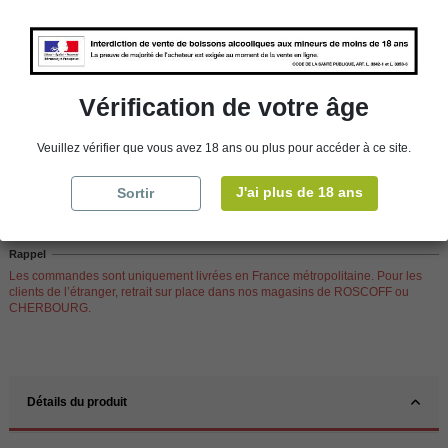
Ajouter au panier
Vérification de votre âge
Veuillez vérifier que vous avez 18 ans ou plus pour accéder à ce site.
Disponibilité en magasin
store
WBS Cherbourg
En stock
J'ai plus de 18 ans
Sortir
store
WBS Roscoff
En stock
Rappel
Les commandes sont uniquement livrées en France métropolitaine. Pour les
clients de l’étranger, retrait sur place dans nos magasins de ROSCOFF ou
CHERBOURG.
Détails du produit