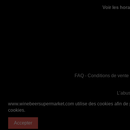
Voir les hora
FAQ
-
Conditions de vente
L’abus
En accord avec les règles de santé publiq
www.winebeersupermarket.com utilise des cookies afin de per
cookies.
Accepter