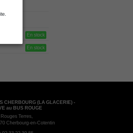
te.
En stock
En stock
S CHERBOURG (LA GLACERIE) -
VE au BUS ROUGE
 Rouges Terres,
70 Cherbourg-en-Cotentin