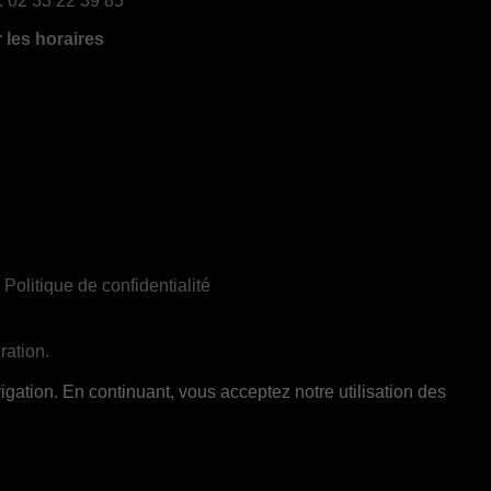
:
02 33 22 39 85
r les horaires
|
Politique de confidentialité
ration.
ent réservée aux adultes de 18 ans et plus
gation. En continuant, vous acceptez notre utilisation des