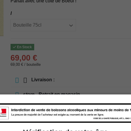
Parfait avec une côte de Boeuf !
/
En Stock
69,00 €
69,00 € / bouteille
Livraison :
store
Retrait en magasin
store
Choisir un magasin
Ajouter au panier