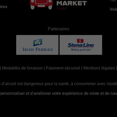
Tél 
ires
Voi
Partenaires
|
Modalités de livraison
|
Paiement sécurisé
|
Mentions légales
 d’alcool est dangereux pour la santé, à consommer avec modé
ue, la consommation d’alcool est interdite aux mineurs, strictem
sonnaliser et d'améliorer votre expérience de visite et de navi
Site réalisé par
Abergraphique