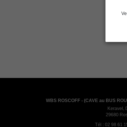
Ve
WBS ROSCOFF - (CAVE au BUS ROU
Keravel, 
29680 Ros
Tél :
02 98 61 1