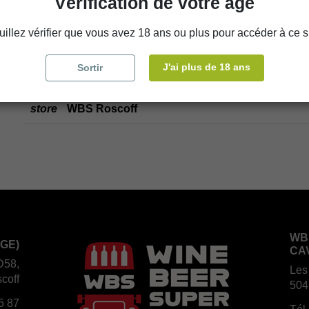
Vérification de votre âge
uillez vérifier que vous avez 18 ans ou plus pour accéder à ce si
Disponibilité en magasin
J'ai plus de 18 ans
Sortir
store
WBS Cherbourg
store
WBS Roscoff
WB
GE)
CA
D58,
Les
coff
504
5 87