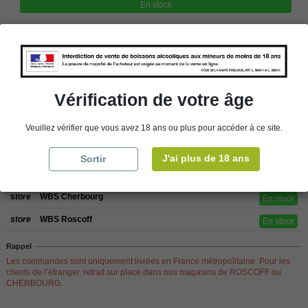
En stock
store
Retrait en magasin
store
Choisir un magasin
Vérification de votre âge
Ajouter au panier
Veuillez vérifier que vous avez 18 ans ou plus pour accéder à ce site.
J'ai plus de 18 ans
Sortir
Disponibilité en magasin
store
WBS Cherbourg
En stock
store
WBS Roscoff
En stock
Rappel
Les commandes sont uniquement livrées en France métropolitaine. Pour les
clients de l’étranger, retrait sur place dans nos magasins de ROSCOFF ou
CHERBOURG.