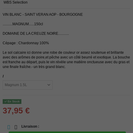
WBS Selection
VIN BLANC - SAINT VERAN AOP - BOURGOGNE
...........MAGNUM......150cl
DOMAINE DE LA CREUZE NOIRE............
Cépage : Chardonnay 100%
Le sol calcaire ici donne une robe de couleur or assez soutenue et brillante
avec des arômes de poire,et pêche avec un côté beurré et exotique. La bouche
est franche au départ, puis le vin révèle une matière onctueuse avec du gras et
une finale fraîche.- un très grand blanc.
/
En Stock
37,95 €
Livraison :