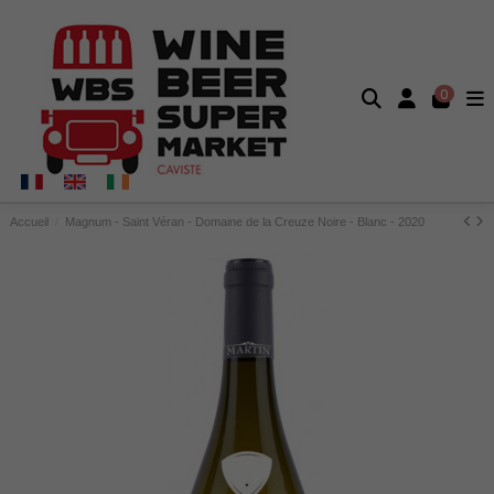
0
Accueil
Magnum - Saint Véran - Domaine de la Creuze Noire - Blanc - 2020