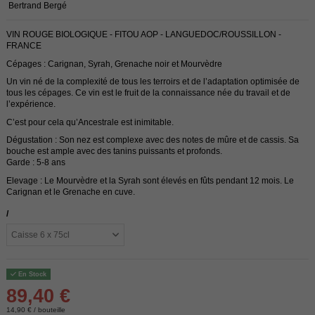
Bertrand Bergé
VIN ROUGE BIOLOGIQUE - FITOU AOP - LANGUEDOC/ROUSSILLON -
FRANCE
Cépages : Carignan, Syrah, Grenache noir et Mourvèdre
Un vin né de la complexité de tous les terroirs et de l’adaptation optimisée de
tous les cépages. Ce vin est le fruit de la connaissance née du travail et de
l’expérience.
C’est pour cela qu’Ancestrale est inimitable.
Dégustation : Son nez est complexe avec des notes de mûre et de cassis. Sa
bouche est ample avec des tanins puissants et profonds.
Garde : 5-8 ans
Elevage : Le Mourvèdre et la Syrah sont élevés en fûts pendant 12 mois. Le
Carignan et le Grenache en cuve.
/
En Stock
89,40 €
14,90 € / bouteille