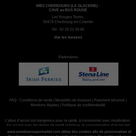
WBS CHERBOURG (LA GLACERIE) -
CAVE au BUS ROUGE
Les Rouges Terres,
50470 Cherbourg-en-Cotentin
Tél :
02 33 22 39 85
Voir les horaires
Partenaires
FAQ
-
Conditions de vente
|
Modalités de livraison
|
Paiement sécurisé
|
Mentions légales
|
Politique de confidentialité
L’abus d’alcool est dangereux pour la santé, à consommer avec modération.
En accord avec les règles de santé publique, la consommation d’alcool est
interdite aux mineurs, strictement réservée aux adultes de 18 ans et plus
www.winebeersupermarket.com utilise des cookies afin de personnaliser et