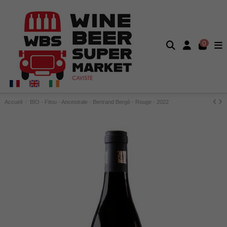
0
Accueil
BIO - Fitou - Ancestrale - Bertrand Bergé - Rouge - 2022