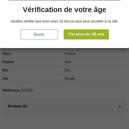
clients de l’étranger, retrait sur place dans nos magasins de ROSCOFF ou
CHERBOURG.
Vérification de votre âge
Veuillez vérifier que vous avez 18 ans ou plus pour accéder à ce site.
Détails du produit
J'ai plus de 18 ans
Sortir
Pays
France
France
Sud
Bio
Oui
Vin
Rouge
Référence
201108
Reviews (0)