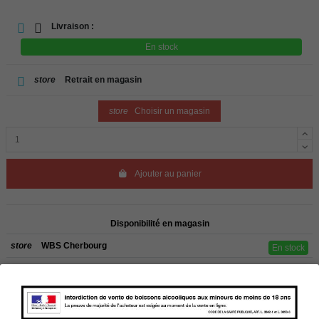
Livraison :
En stock
store
Retrait en magasin
store
Choisir un magasin
Ajouter au panier
Disponibilité en magasin
store
WBS Cherbourg
En stock
store
WBS Roscoff
En stock
Rappel
Les commandes sont uniquement livrées en France métropolitaine. Pour les