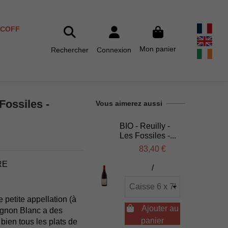
SCOFF
Mon panier
Rechercher
Connexion
Fossiles -
Vous aimerez aussi
BIO - Reuilly -
Les Fossiles -...
83,40 €
RE
/
 petite appellation (à

Ajouter au
ignon Blanc a des
panier
ien tous les plats de