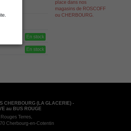
place dans nos
magasins de ROSCOFF
ou CHERBOURG.
te.
En stock
En stock
S CHERBOURG (LA GLACERIE) -
VE au BUS ROUGE
 Rouges Terres,
70 Cherbourg-en-Cotentin