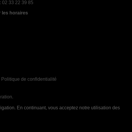
:
02 33 22 39 85
r les horaires
|
Politique de confidentialité
ration.
ent réservée aux adultes de 18 ans et plus
gation. En continuant, vous acceptez notre utilisation des