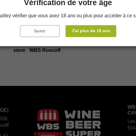
Vérification de votre âge
uillez vérifier que vous avez 18 ans ou plus pour accéder à ce si
Disponibilité en magasin
J'ai plus de 18 ans
Sortir
store
WBS Cherbourg
store
WBS Roscoff
WB
GE)
CA
D58,
Les
coff
504
5 87