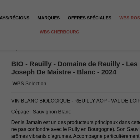
AYS/RÉGIONS
MARQUES
OFFRES SPÉCIALES
WBS RO
WBS CHERBOURG
es - Joseph De Maistre - Blanc - 2024
BIO - Reuilly - Domaine de Reuilly - Les 
Joseph De Maistre - Blanc - 2024
WBS Selection
VIN BLANC BIOLOGIQUE - REUILLY AOP - VAL DE LOI
Cépage : Sauvignon Blanc
Denis Jamain est un des producteurs principaux dans cette
ne pas confondre avec le Rully en Bourgogne). Son Sauv
arômes vibrants d'agrumes. Accompagne particulièrement b