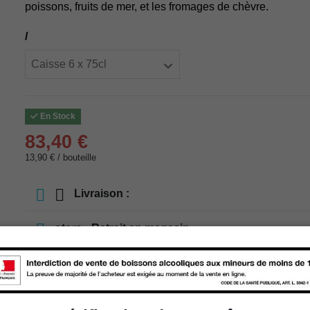
poissons, fruits de mer, et les fromages de chèvre.
/
En Stock
83,40 €
13,90 € / bouteille
Livraison :
store
Retrait en magasin
store
Choisir un magasin
Ajouter au panier