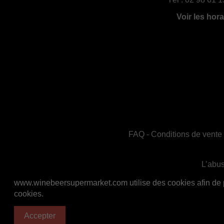
Voir les hora
FAQ
-
Conditions de vente
L’abus
En accord avec les règles de santé publiq
www.winebeersupermarket.com utilise des cookies afin de per
cookies.
Accepter