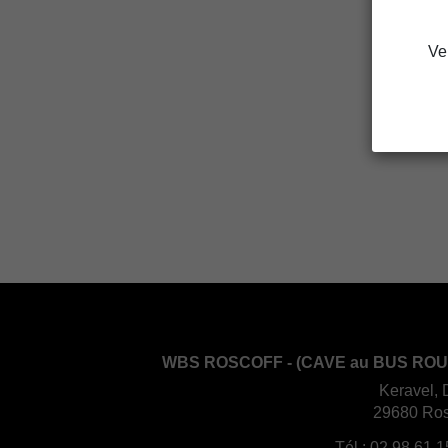
Ve
WBS ROSCOFF - (CAVE au BUS ROU
Keravel, 
29680 Ros
Tél :
02 98 61 1