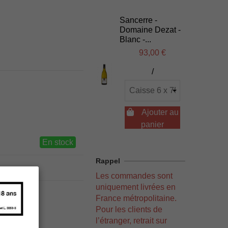
Sancerre -
Domaine Dezat -
Blanc -...
93,00 €
/

Ajouter au
panier
En stock
Rappel
Les commandes sont
uniquement livrées en
France métropolitaine.
Pour les clients de
l’étranger, retrait sur