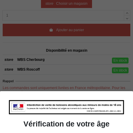
store
Choisir un magasin
Ajouter au panier
Disponibilité en magasin
store
WBS Cherbourg
En stock
store
WBS Roscoff
En stock
Rappel
Les commandes sont uniquement livrées en France métropolitaine. Pour les
clients de l’étranger, retrait sur place dans nos magasins de ROSCOFF ou
CHERBOURG.
Vérification de votre âge
Détails du produit