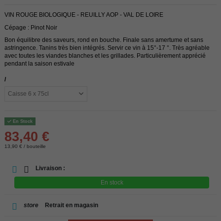
VIN ROUGE BIOLOGIQUE - REUILLY AOP - VAL DE LOIRE
Cépage : Pinot Noir
Bon équilibre des saveurs, rond en bouche. Finale sans amertume et sans
astringence. Tanins très bien intégrés. Servir ce vin à 15°-17 °. Très agréable
avec toutes les viandes blanches et les grillades. Particulièrement apprécié
pendant la saison estivale
/
En Stock
83,40 €
13,90 € / bouteille
Livraison :
En stock
store
Retrait en magasin