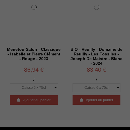
Menetou-Salon - Classique
BIO - Reuilly - Domaine de
- Isabelle et Pierre Clément
Reuilly - Les Fossiles -
- Rouge - 2023
Joseph De Maistre - Blanc
- 2024
86,94 €
83,40 €
/
/

Ajouter au panier

Ajouter au panier