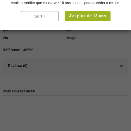
Veuillez vérifier que vous avez 18 ans ou plus pour accéder à ce site.
Pays
France
J'ai plus de 18 ans
Sortir
France
Loire
Bio
Oui
Vin
Rouge
Référence
146558
Reviews (0)
Vous aimerez aussi