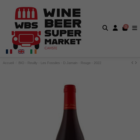
0
Accueil
BIO - Reuilly - Les Fossiles - D.Jamain - Rouge - 2022