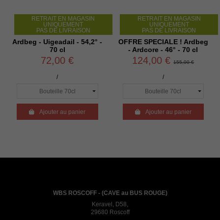
RETRAIT EN MAGASIN
RETRAIT EN MAGASIN
UNIQUEMENT
UNIQUEMENT
PAS DE LIVRAISON
PAS DE LIVRAISON
Ardbeg - Uigeadail - 54,2° -
OFFRE SPECIALE ! Ardbeg
70 cl
- Ardcore - 46° - 70 cl
72,00 €
124,00 €
155,00 €
/
/

Ajouter au panier

Ajouter au panier
WBS ROSCOFF - (CAVE au BUS ROUGE)
Keravel, D58,
29680 Roscoff