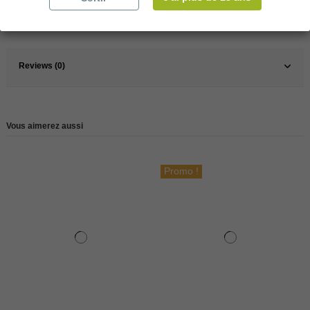
Référence
79281
Reviews (0)
Vous aimerez aussi
Promo !