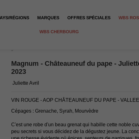
AYS/RÉGIONS
MARQUES
OFFRES SPÉCIALES
WBS RO
WBS CHERBOURG
 - Rouge - 2023
Magnum - Châteauneuf du pape - Juliette
2023
Juliette Avril
VIN ROUGE - AOP CHÂTEAUNEUF DU PAPE - VALLE
Cépages : Grenache, Syrah, Mourvèdre
C'est une robe d'un beau grenat qui habille cette noble cu
peu secrets si vous décidez de la dégustez jeune. La conce
une richesse évidente où épices, senteurs de garrigues, fru