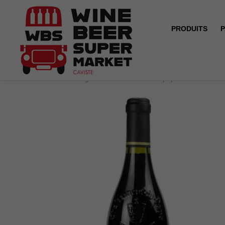
PRODUITS
P
Accueil
Magnum - Châteauneuf du pape - Juliette Avril