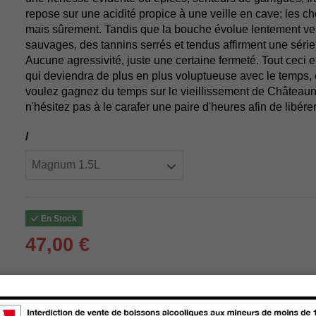
repose sur une acidité propice à une veille en cave; les 
mais sûrement. Tandis que la bouche évolue lentement ver
sauvages, des tannins serrés et tendus affirment une séri
Aucune agressivité, juste une certaine fermeté. Tout ceci 
qui deviendra de plus en plus voluptueuse avec le temps, e
voulez gagnez du temps sur le vieillissement de Châteaun
n'hésitez pas à le carafer une paire d'heures afin de libérer
/
En Stock
47,00 €
Livraison :