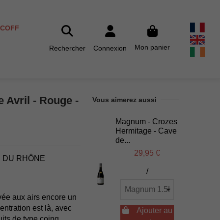
SCOFF
Mon panier
Rechercher
Connexion
 Avril - Rouge -
Vous aimerez aussi
Magnum - Crozes
Hermitage - Cave
de...
29,95 €
E DU RHÔNE
/
vée aux airs encore un
ntration est là, avec

Ajouter au
its de type coing,