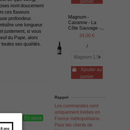
panier
choses iront doucement
s ces flaveurs
Magnum -
euse profondeur.
Cairanne - La
entraîne une longueur
Côte Sauvage -...
t justement, si vous
34,00 €
euf du Pape, alors
 toutes ses qualités.
/

Ajouter au
panier
Rappel
Les commandes sont
uniquement livrées en
En stock
France métropolitaine.
Pour les clients de