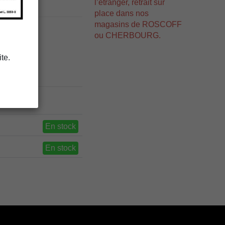
l’étranger, retrait sur
place dans nos
magasins de ROSCOFF
ou CHERBOURG.
te.
En stock
En stock