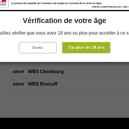
store
Retrait en magasin
store
Choisir un magasin
Vérification de votre âge
uillez vérifier que vous avez 18 ans ou plus pour accéder à ce si
Ajouter au panier
J'ai plus de 18 ans
Sortir
Disponibilité en magasin
store
WBS Cherbourg
store
WBS Roscoff