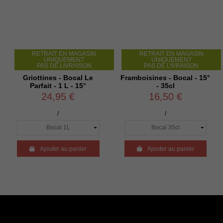
RETRAIT EN MAGASIN
RETRAIT EN MAGASIN
R
UNIQUEMENT
UNIQUEMENT
PAS DE LIVRAISON
PAS DE LIVRAISON
riottines - Bocal Le
Framboisines - Bocal - 15°
Liqueu
Parfait - 1 L - 15°
- 35cl
24,95 €
16,50 €
/
/

Ajouter au panier

Ajouter au panier