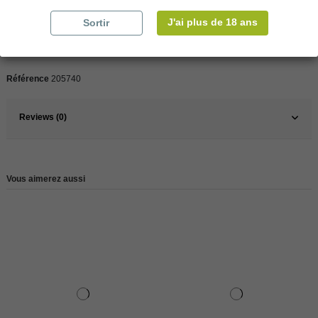
Pays
France
J'ai plus de 18 ans
Sortir
France
Bourgogne
Type
Autres
Référence
205740
Reviews (0)
Vous aimerez aussi