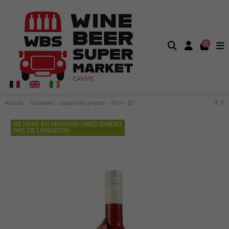
0
Accueil
Griottines - Liqueur de griottes - 70 cl - 15°
RETRAIT EN MAGASIN UNIQUEMENT
PAS DE LIVRAISON