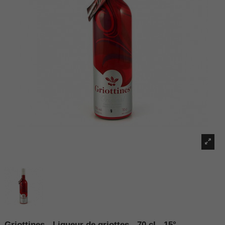
Griottines - Liqueur de griottes - 70 cl - 15°