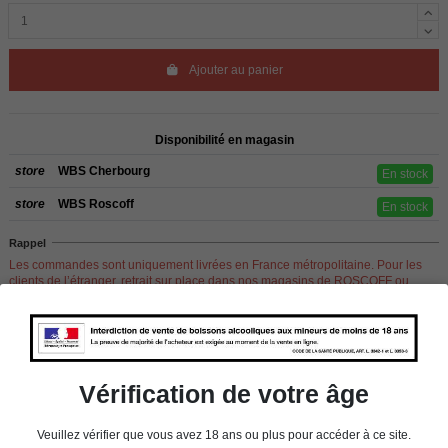
Ajouter au panier
Disponibilité en magasin
store
WBS Cherbourg
En stock
store
WBS Roscoff
En stock
Rappel
Les commandes sont uniquement livrées en France métropolitaine. Pour les
clients de l’étranger, retrait sur place dans nos magasins de ROSCOFF ou
CHERBOURG.
Vérification de votre âge
Détails du produit
Veuillez vérifier que vous avez 18 ans ou plus pour accéder à ce site.