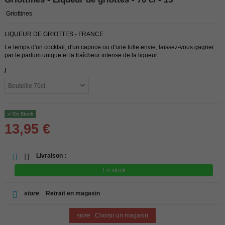
Griottines
LIQUEUR DE GRIOTTES - FRANCE
Le temps d'un cocktail, d'un caprice ou d'une folle envie, laissez-vous gagner
par le parfum unique et la fraîcheur intense de la liqueur.
/
En Stock
13,95 €
Livraison :
En stock
store
Retrait en magasin
store
Choisir un magasin