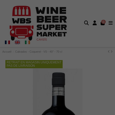
0
Accueil
Calvados - Coquerel - VS - 40° - 70 cl
RETRAIT EN MAGASIN UNIQUEMENT
PAS DE LIVRAISON