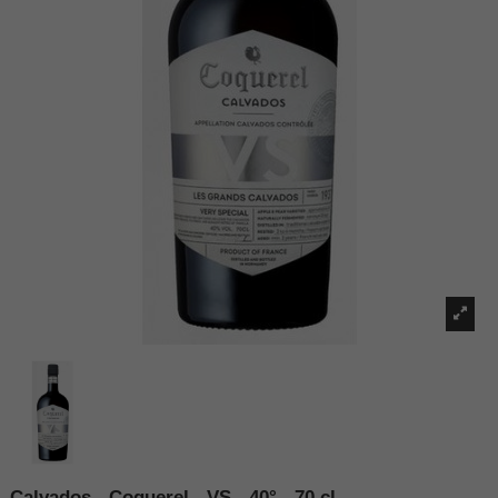
Calvados - Coquerel - VS - 40° - 70 cl