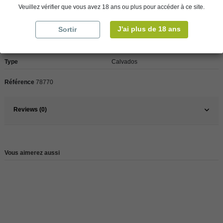
Veuillez vérifier que vous avez 18 ans ou plus pour accéder à ce site.
Détails du produit
J'ai plus de 18 ans
Sortir
Pays
France
Type
Calvados
Référence
78770
Reviews (0)
Vous aimerez aussi