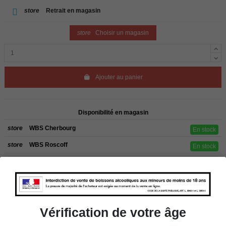
store
Retrait en magasin
store
Choisir un magasin
Ajouter au panier
Disponibilité en magasin
store
WBS Cherbourg
En stock
store
WBS Roscoff
En stock
Rappel
Les commandes sont uniquement livrées en France métropolitaine. Pour les
clients de l’étranger, retrait sur place dans nos magasins de ROSCOFF ou
CHERBOURG.
Vérification de votre âge