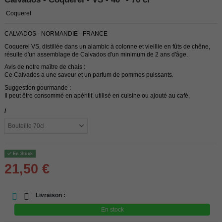
Coquerel
CALVADOS - NORMANDIE - FRANCE
Coquerel VS, distillée dans un alambic à colonne et vieillie en fûts de chêne,
résulte d'un assemblage de Calvados d'un minimum de 2 ans d'âge.
Avis de notre maître de chais :
Ce Calvados a une saveur et un parfum de pommes puissants.
Suggestion gourmande :
Il peut être consommé en apéritif, utilisé en cuisine ou ajouté au café.
/
En Stock
21,50 €
Livraison :
En stock