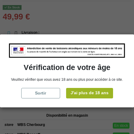
En Stock
49,99 €
Livraison :
En stock
store
Retrait en magasin
Vérification de votre âge
store
Choisir un magasin
Veuillez vérifier que vous avez 18 ans ou plus pour accéder à ce site.
J'ai plus de 18 ans
Sortir
Ajouter au panier
Disponibilité en magasin
store
WBS Cherbourg
En stock