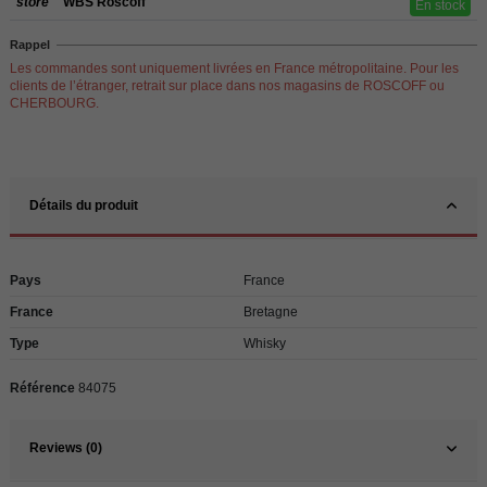
store
WBS Roscoff
En stock
Rappel
Les commandes sont uniquement livrées en France métropolitaine. Pour les
clients de l’étranger, retrait sur place dans nos magasins de ROSCOFF ou
CHERBOURG.
Détails du produit
Pays
France
France
Bretagne
Type
Whisky
Référence
84075
Reviews (0)