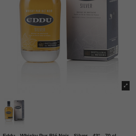
Eddu - Whisky Pur Blé Noir - Silver - 43° - 70 cl