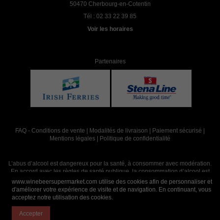
50470 Cherbourg-en-Cotentin
Tél :
02 33 22 39 85
Voir les horaires
Partenaires
FAQ
-
Conditions de vente
|
Modalités de livraison
|
Paiement sécurisé
|
Mentions légales
|
Politique de confidentialité
L’abus d’alcool est dangereux pour la santé, à consommer avec modération.
En accord avec les règles de santé publique, la consommation d’alcool est
interdite aux mineurs, strictement réservée aux adultes de 18 ans et plus
www.winebeersupermarket.com utilise des cookies afin de personnaliser et
d'améliorer votre expérience de visite et de navigation. En continuant, vous
acceptez notre utilisation des cookies.
Site réalisé par
Abergraphique
Accepter