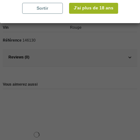
J'ai plus de 18 ans
Sortir
Pays
France
France
Loire
Vin
Rouge
Référence
146130
Reviews (0)
Vous aimerez aussi