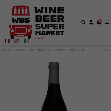
0
Accueil
Valençay - Jean-François Roy - Signature - Rouge - 2024