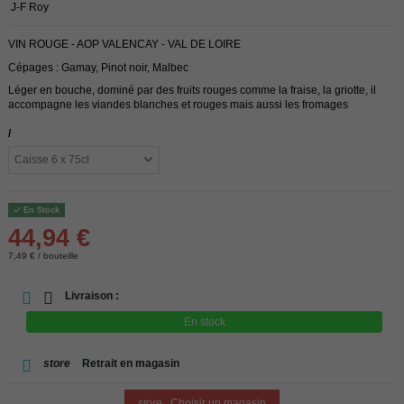
J-F Roy
VIN ROUGE - AOP VALENCAY - VAL DE LOIRE
Cépages : Gamay, Pinot noir, Malbec
Léger en bouche, dominé par des fruits rouges comme la fraise, la griotte, il
accompagne les viandes blanches et rouges mais aussi les fromages
/
En Stock
44,94 €
7,49 € / bouteille
Livraison :
En stock
store
Retrait en magasin
store
Choisir un magasin