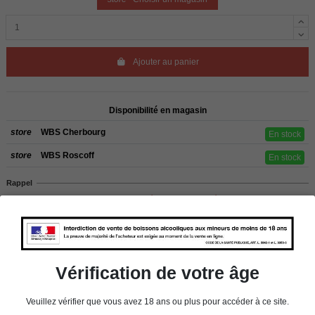
Ajouter au panier
Disponibilité en magasin
store
WBS Cherbourg
En stock
store
WBS Roscoff
En stock
Rappel
Les commandes sont uniquement livrées en France métropolitaine. Pour les
clients de l’étranger, retrait sur place dans nos magasins de ROSCOFF ou
CHERBOURG.
Vérification de votre âge
Détails du produit
Veuillez vérifier que vous avez 18 ans ou plus pour accéder à ce site.