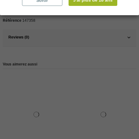
J'ai plus de 18 ans
Sortir
Type
Gin
Référence
147358
Reviews (0)
Vous aimerez aussi