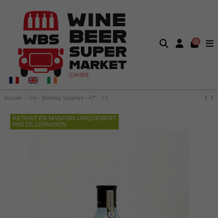
0
Accueil
Gin - Bombay Sapphire - 47° - 1 L
RETRAIT EN MAGASIN UNIQUEMENT
PAS DE LIVRAISON