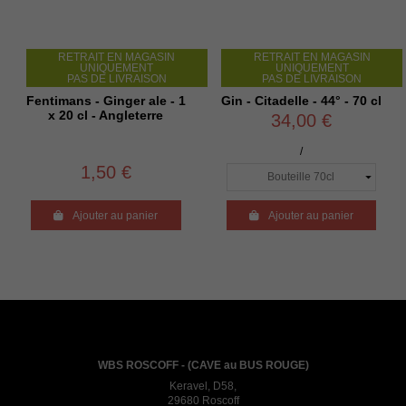
RETRAIT EN MAGASIN
RETRAIT EN MAGASIN
UNIQUEMENT
UNIQUEMENT
PAS DE LIVRAISON
PAS DE LIVRAISON
Fentimans - Ginger ale - 1
Gin - Citadelle - 44° - 70 cl
x 20 cl - Angleterre
34,00 €
/
1,50 €

Ajouter au panier

Ajouter au panier
WBS ROSCOFF - (CAVE au BUS ROUGE)
Keravel, D58,
29680 Roscoff