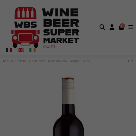
0
Accueil
Sicilia - Ca di Ponti - Nero d'Avola - Rouge - 2022