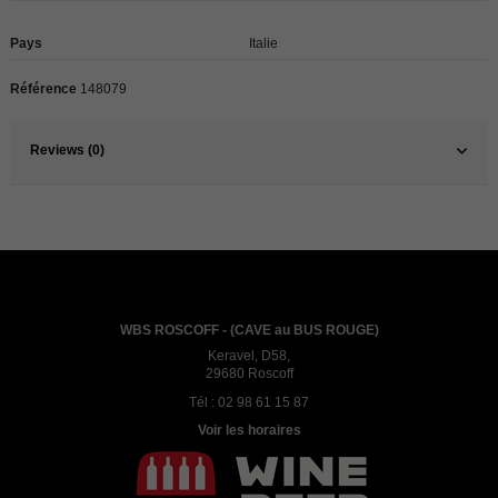
Pays
Italie
Référence
148079
Reviews (0)
WBS ROSCOFF - (CAVE au BUS ROUGE)
Keravel, D58,
29680 Roscoff
Tél :
02 98 61 15 87
Voir les horaires