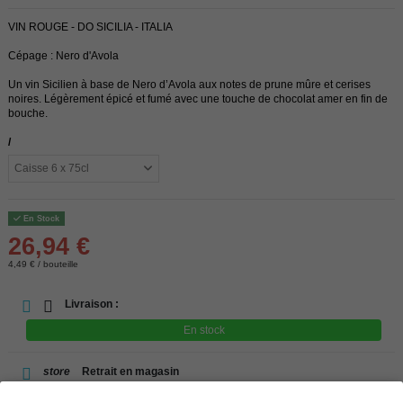
VIN ROUGE - DO SICILIA - ITALIA
Cépage : Nero d'Avola
Un vin Sicilien à base de Nero d’Avola aux notes de prune mûre et cerises
noires. Légèrement épicé et fumé avec une touche de chocolat amer en fin de
bouche.
/
En Stock
26,94 €
4,49 € / bouteille
Livraison :
En stock
store
Retrait en magasin