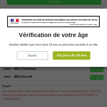
En stock
store
Retrait en magasin
store
Choisir un magasin
Vérification de votre âge
Ajouter au panier
Veuillez vérifier que vous avez 18 ans ou plus pour accéder à ce site.
J'ai plus de 18 ans
Sortir
Disponibilité en magasin
store
WBS Cherbourg
En stock
store
WBS Roscoff
En stock
Rappel
Les commandes sont uniquement livrées en France métropolitaine. Pour les
clients de l’étranger, retrait sur place dans nos magasins de ROSCOFF ou
CHERBOURG.