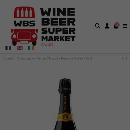
0
Accueil
Champagne - Veuve Clicquot - Réserve Cuvée - Brut