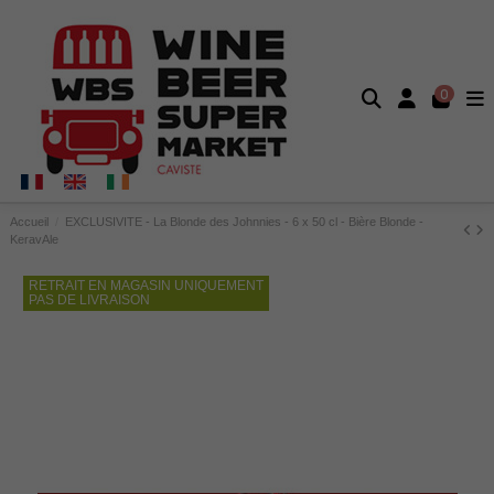
0
Accueil
EXCLUSIVITE - La Blonde des Johnnies - 6 x 50 cl - Bière Blonde -
KeravAle
RETRAIT EN MAGASIN UNIQUEMENT
PAS DE LIVRAISON