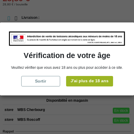
28,80 € / bouteille
Livraison :
En stock
store
Retrait en magasin
store
Choisir un magasin
Vérification de votre âge
Veuillez vérifier que vous avez 18 ans ou plus pour accéder à ce site.
Ajouter au panier
J'ai plus de 18 ans
Sortir
Disponibilité en magasin
store
WBS Cherbourg
En stock
store
WBS Roscoff
En stock
Rappel