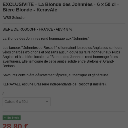
EXCLUSIVITE - La Blonde des Johnnies - 6 x 50 cl -
Bière Blonde - KeravAle
WBS Selection
BIERE DE ROSCOFF - FRANCE - ABV 4.8 %
La Blonde des Johnnies rend hommage aux "Johnnies"
Les fameux " Johnnies de Roscoff " sillonnaient les routes Anglaises sur leurs
vélos chargés d'oignons et ont sans aucun doute su faire honneur aux Pubs
Anglais et à la bière locale. La "Blonde des Johnnies rend hommage à ces
aventuriers. Elle témoigne de cette amitié solide entre Bretons et Grand-
Bretons.
Savourez cette bière délicatement épicée, authentique et généreuse.
KERAV'ALE est une Brasserie indépendante de Roscoff (Finistère).
/
En Stock
28,80 €