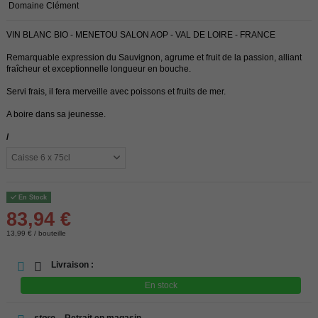
Domaine Clément
VIN BLANC BIO - MENETOU SALON AOP - VAL DE LOIRE - FRANCE
Remarquable expression du Sauvignon, agrume et fruit de la passion, alliant
fraîcheur et exceptionnelle longueur en bouche.
Servi frais, il fera merveille avec poissons et fruits de mer.
A boire dans sa jeunesse.
/
En Stock
83,94 €
13,99 € / bouteille
Livraison :
En stock
store
Retrait en magasin