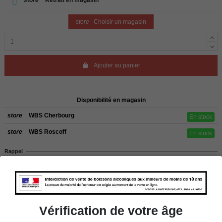
store
Choisir un magasin
Ajouter au panier
Disponibilité en magasin
store
WBS Cherbourg
En stock
store
WBS Roscoff
En stock
Rappel
Les commandes sont uniquement livrées en France métropolitaine. Pour les
clients de l’étranger, retrait sur place dans nos magasins de ROSCOFF ou
CHERBOURG.
Vérification de votre âge