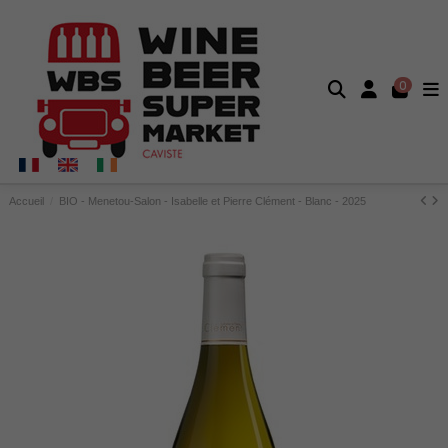
0
Accueil
BIO - Menetou-Salon - Isabelle et Pierre Clément - Blanc - 2025