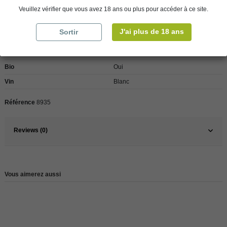
Détails du produit
Veuillez vérifier que vous avez 18 ans ou plus pour accéder à ce site.
J'ai plus de 18 ans
Sortir
Pays
France
France
Loire
Bio
Oui
Vin
Blanc
Référence
8935
Reviews (0)
Vous aimerez aussi