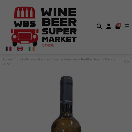
0
Accueil
BIO - Muscadet sur lie Côtes de Grandlieu - RedBus Touch - Blanc -
2022