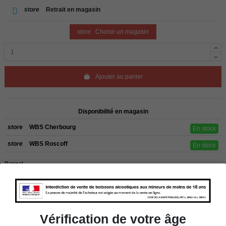
store
Retrait en magasin
store
Choisir un magasin
Ajouter au panier
Disponibilité en magasin
store
WBS Cherbourg
En stock
store
WBS Roscoff
En stock
Rappel
Les commandes sont uniquement livrées en France métropolitaine. Pour les
clients de l’étranger, retrait sur place dans nos magasins de ROSCOFF ou
CHERBOURG.
Vérification de votre âge