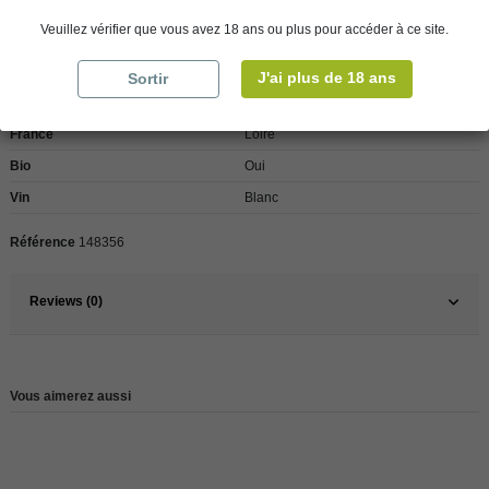
Détails du produit
Veuillez vérifier que vous avez 18 ans ou plus pour accéder à ce site.
J'ai plus de 18 ans
Sortir
Pays
France
France
Loire
Bio
Oui
Vin
Blanc
Référence
148356
Reviews (0)
Vous aimerez aussi