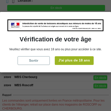
Livraison :
En stock
store
Retrait en magasin
store
Choisir un magasin
Vérification de votre âge
Veuillez vérifier que vous avez 18 ans ou plus pour accéder à ce site.
Ajouter au panier
J'ai plus de 18 ans
Sortir
Disponibilité en magasin
store
WBS Cherbourg
En stock
store
WBS Roscoff
En stock
Rappel
Les commandes sont uniquement livrées en France métropolitaine. Pour les
clients de l’étranger, retrait sur place dans nos magasins de ROSCOFF ou
CHERBOURG.