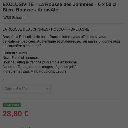
EXCLUSIVITE - La Rousse des Johnnies - 6 x 50 cl -
Bière Rousse - KeravAle
WBS Selection
LA ROUSSE DES JOHNNIES - ROSCOFF - BRETAGNE
Brassée à Roscoff, cette belle Rousse locale vous offre ses saveurs
délicatement épicées. Authentique et chaleureuse, l'air marin lui donne aussi
un caractère bien trempé.
Couleur : Rubis
Nez : Epicé et agrumes
Bouche : Attaque franche puis ample en bouche
Accords : Tapas, viandes rouges, légumes grillés
Ingrédients : Eau, Malt, Houblons, Levure
/
En Stock
28,80 €