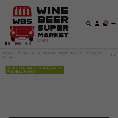
0
Accueil
EXCLUSIVITE - La Rousse des Johnnies - 6 x 50 cl - Bière Rousse -
KeravAle
RETRAIT EN MAGASIN UNIQUEMENT
PAS DE LIVRAISON