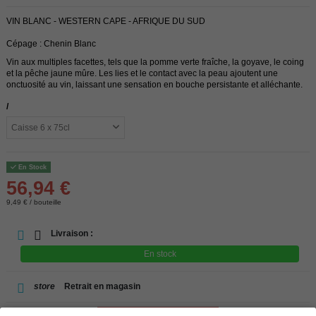
VIN BLANC - WESTERN CAPE - AFRIQUE DU SUD
Cépage : Chenin Blanc
Vin aux multiples facettes, tels que la pomme verte fraîche, la goyave, le coing
et la pêche jaune mûre. Les lies et le contact avec la peau ajoutent une
onctuosité au vin, laissant une sensation en bouche persistante et alléchante.
/
En Stock
56,94 €
9,49 € / bouteille
Livraison :
En stock
store
Retrait en magasin