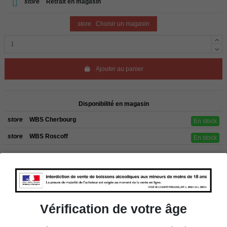
store
Retrait en magasin
store
Choisir un magasin
Ajouter au panier
Disponibilité en magasin
store
WBS Cherbourg
En stock
store
WBS Roscoff
En stock
Rappel
Les commandes sont uniquement livrées en France métropolitaine. Pour les
clients de l’étranger, retrait sur place dans nos magasins de ROSCOFF ou
CHERBOURG.
Vérification de votre âge