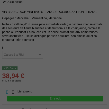
WBS Selection
VIN BLANC - AOP MINERVOIS - LANGUEDOC/ROUSSILLON - FRANCE
Cépages : Maccabeu, Vermentino, Marsanne
Robe cristalline, d’un jaune pâle aux reflets verts ; le nez très intense exhale
des senteurs de fleurs blanches et de fruits frais à la chair jaune, comme la
pêche ou l’abricot. La bouche est un délice aromatique aux nombreuses
saveurs fruitées. Elle se distingue par son équilibre, son amplitude et sa
longueur. Très expressif.
/
En Stock
38,94 €
6,49 € / bouteille
Livraison :
En stock