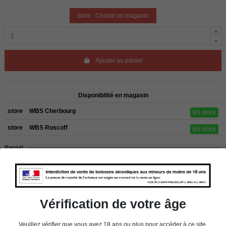
store
Choisir un magasin
Ajouter au panier
Disponibilité en magasin
store
WBS Cherbourg
En stock
store
WBS Roscoff
En stock
Rappel
Les commandes sont uniquement livrées en France métropolitaine. Pour les
clients de l’étranger, retrait sur place dans nos magasins de ROSCOFF ou
CHERBOURG.
Vérification de votre âge
Détails du produit
Veuillez vérifier que vous avez 18 ans ou plus pour accéder à ce site.