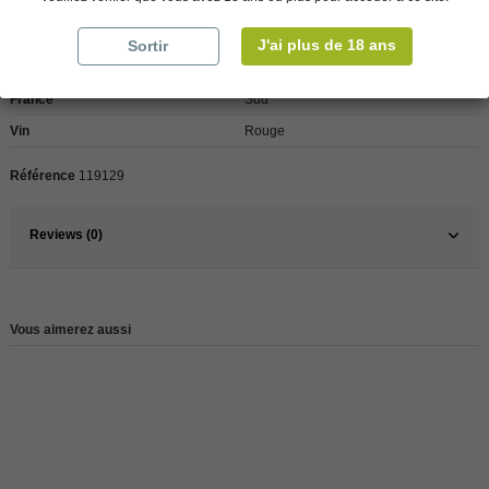
J'ai plus de 18 ans
Sortir
Pays
France
France
Sud
Vin
Rouge
Référence
119129
Reviews (0)
Vous aimerez aussi