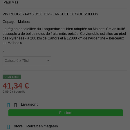
Paul Mas
VIN ROUGE - PAYS D'OC IGP - LANGUEDOC/ROUSSILLON
Cépage : Malbec
La région ensoleillée du Languedoc est bien adaptée au Malbec. Ce vin fruité
et souple a de belles notes de fruits mûrs épicés. Ce vignoble est situé au pied
des Pyrénées - à 200 km de Cahors et à 12000 km de l’Argentine – berceaux
du Malbec.»
/
En Stock
41,34 €
6,89 € / bouteille
Livraison :
En stock
store
Retrait en magasin