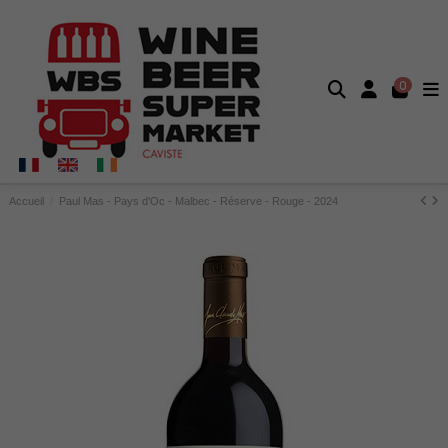
0
Accueil
Paul Mas - Pays d'Oc - Malbec - Réserve - Rouge - 2024