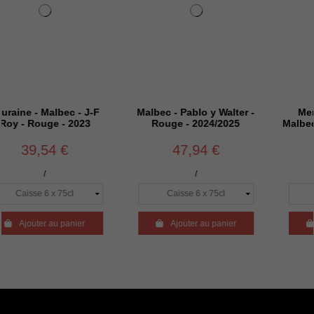
lbec - J-F
Malbec - Pablo y Walter -
Mendoza - Triv
 - 2023
Rouge - 2024/2025
Malbec - Réserve 
2024
 €
47,94 €
41,94 
/
/
u panier

Ajouter au panier

Ajouter au p