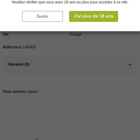
Veuillez vérifier que vous avez 18 ans ou plus pour accéder à ce site.
J'ai plus de 18 ans
Sortir
Pays
France
France
Loire
Vin
Rouge
Référence
146968
Reviews (0)
Vous aimerez aussi