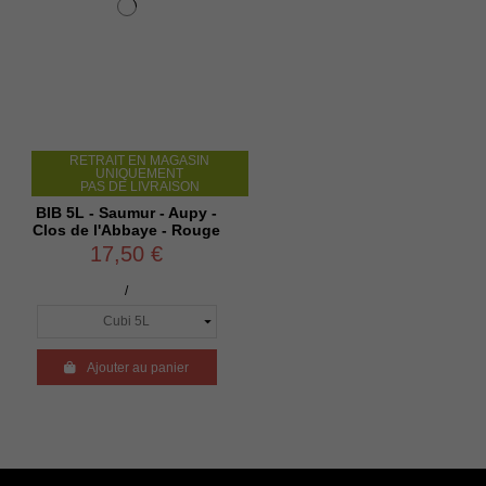
RETRAIT EN MAGASIN
UNIQUEMENT
PAS DE LIVRAISON
BIB 5L - Saumur - Aupy -
Clos de l'Abbaye - Rouge
17,50 €
/

Ajouter au panier