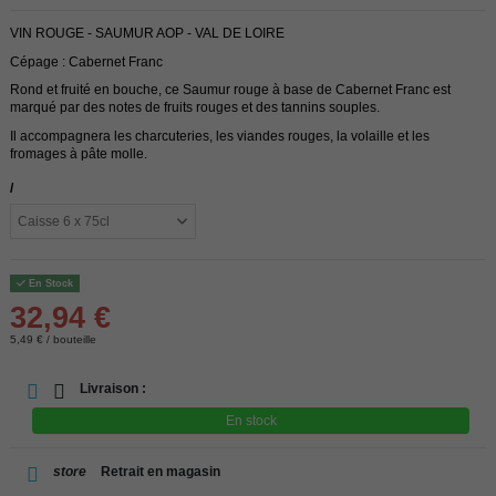
VIN ROUGE - SAUMUR AOP - VAL DE LOIRE
Cépage : Cabernet Franc
Rond et fruité en bouche, ce Saumur rouge à base de Cabernet Franc est
marqué par des notes de fruits rouges et des tannins souples.
Il accompagnera les charcuteries, les viandes rouges, la volaille et les
fromages à pâte molle.
/
En Stock
32,94 €
5,49 € / bouteille
Livraison :
En stock
store
Retrait en magasin