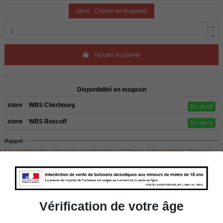
store
Choisir un magasin
Ajouter au panier
Disponibilité en magasin
store
WBS Cherbourg
En stock
store
WBS Roscoff
En stock
Rappel
Les commandes sont uniquement livrées en France métropolitaine. Pour les
clients de l’étranger, retrait sur place dans nos magasins de ROSCOFF ou
CHERBOURG.
Vérification de votre âge
Détails du produit