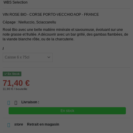
WBS Selection
VIN ROSE BIO - CORSE PORTO-VECCHIO AOP - FRANCE
Cépage : Nielluccio, Sciaccarellu
Rosé Bio avec une belle matière minérale et savoureuse, évoluant sur une
note grasse et fruitée. A découvrir avec un bar grillé, des gambas flambées, de
la viande blanche rôtie, ou de la charcuterie.
/
En Stock
71,40 €
11,90 € / bouteille
Livraison :
En stock
store
Retrait en magasin