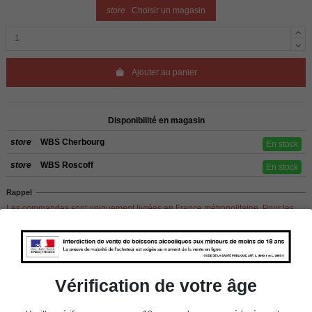
store
Choisir un magasin
Ajouter au panier
Disponibilité en magasin
store
WBS Cherbourg
En stock
store
WBS Roscoff
En stock
Rappel
Les commandes sont uniquement livrées en France métropolitaine. Pour les
clients de l’étranger, retrait sur place dans nos magasins de ROSCOFF ou
CHERBOURG.
Vérification de votre âge
Détails du produit