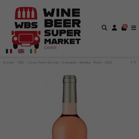
0
Accueil
BIO - Corse Porto-Vecchio - Granajolo - Monika - Rosé - 2025