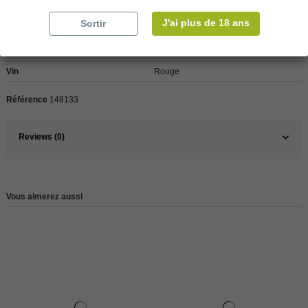
J'ai plus de 18 ans
Sortir
Pays
France
France
Rhône
Vin
Rouge
Référence
148133
Reviews (0)
Vous aimerez aussi