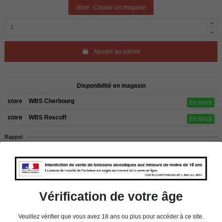
store
Choisir un magasin
Ajouter au panier
Disponibilité en magasin
store
WBS Cherbourg
En stock
store
WBS Roscoff
En stock
Rappel
Les commandes sont uniquement livrées en France métropolitaine. Pour les
clients de l’étranger, retrait sur place dans nos magasins de ROSCOFF ou
CHERBOURG.
Vérification de votre âge
Détails du produit
Veuillez vérifier que vous avez 18 ans ou plus pour accéder à ce site.