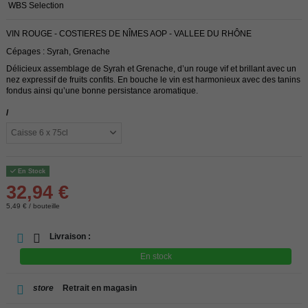
WBS Selection
VIN ROUGE - COSTIERES DE NÎMES AOP - VALLEE DU RHÔNE
Cépages : Syrah, Grenache
Délicieux assemblage de Syrah et Grenache, d’un rouge vif et brillant avec un
nez expressif de fruits confits. En bouche le vin est harmonieux avec des tanins
fondus ainsi qu’une bonne persistance aromatique.
/
En Stock
32,94 €
5,49 € / bouteille
Livraison :
En stock
store
Retrait en magasin