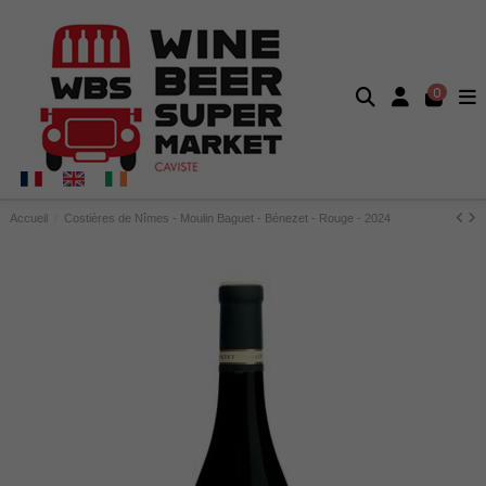
0
Accueil
Costières de Nîmes - Moulin Baguet - Bénezet - Rouge - 2024