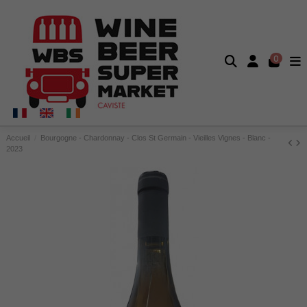
0
Accueil
Bourgogne - Chardonnay - Clos St Germain - Vieilles Vignes - Blanc -
2023