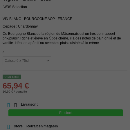
WBS Selection
VIN BLANC - BOURGOGNE AOP - FRANCE
Cépage : Chardonnay
Ce Bourgogne Blanc de la région du Mâconnais est un très bon rapport
prix/plaisir. Riche et élevé en fût de chêne, il a des notes de pain grillé et de
vanille. Idéal en apéritif ou avec des plats cuisinés à la crème.
/
En Stock
65,94 €
10,99 € / bouteille
Livraison :
En stock
store
Retrait en magasin