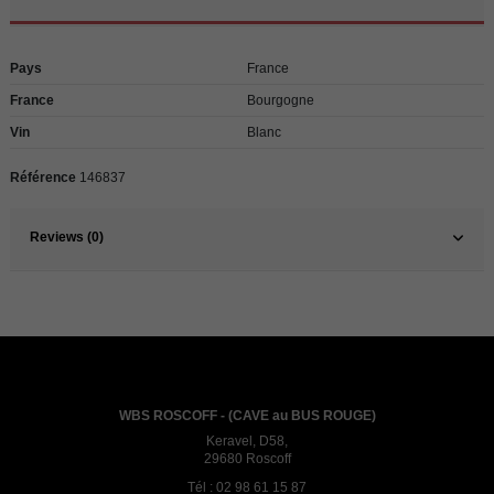
Pays
France
France
Bourgogne
Vin
Blanc
Référence
146837
Reviews (0)
WBS ROSCOFF - (CAVE au BUS ROUGE)
Keravel, D58,
29680 Roscoff
Tél :
02 98 61 15 87