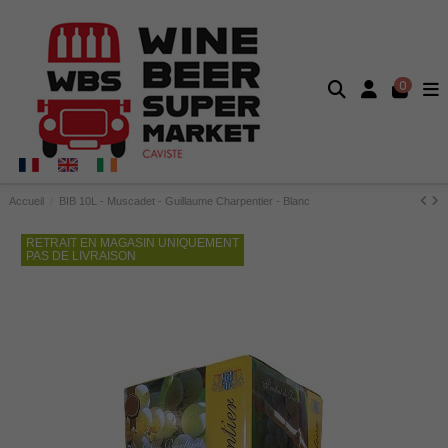
0
Accueil
BIB 10L - Muscadet - Guillaume Charpentier - Blanc
RETRAIT EN MAGASIN UNIQUEMENT
PAS DE LIVRAISON