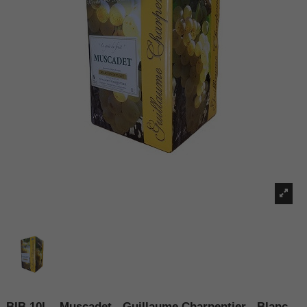
BIB 10L - Muscadet - Guillaume Charpentier - Blanc