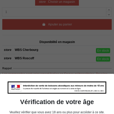
store
Choisir un magasin
Ajouter au panier
Disponibilité en magasin
store
WBS Cherbourg
En stock
store
WBS Roscoff
En stock
Rappel
Les commandes sont uniquement livrées en France métropolitaine. Pour les
clients de l’étranger, retrait sur place dans nos magasins de ROSCOFF ou
CHERBOURG.
Vérification de votre âge
Détails du produit
Veuillez vérifier que vous avez 18 ans ou plus pour accéder à ce site.