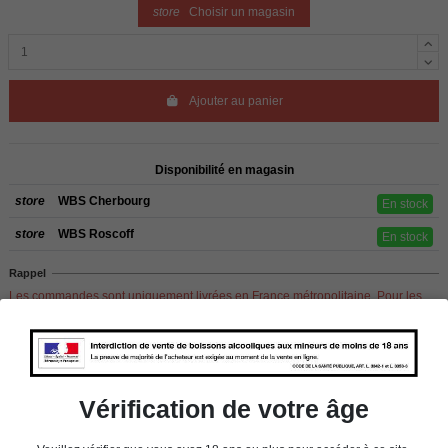
store
Choisir un magasin
Ajouter au panier
Disponibilité en magasin
store
WBS Cherbourg
En stock
store
WBS Roscoff
En stock
Rappel
Les commandes sont uniquement livrées en France métropolitaine. Pour les
clients de l’étranger, retrait sur place dans nos magasins de ROSCOFF ou
CHERBOURG.
Vérification de votre âge
Détails du produit