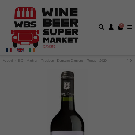
0
Accueil
BIO - Madiran - Tradition - Domaine Damiens - Rouge - 2020