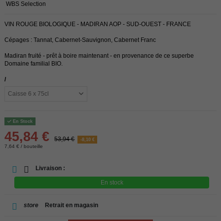
WBS Selection
VIN ROUGE BIOLOGIQUE - MADIRAN AOP - SUD-OUEST - FRANCE
Cépages : Tannat, Cabernet-Sauvignon, Cabernet Franc
Madiran fruité - prêt à boire maintenant - en provenance de ce superbe
Domaine familial BIO.
/
En Stock
45,84 €
53,94 €
-8,10 €
7,64 € / bouteille
Livraison :
En stock
store
Retrait en magasin