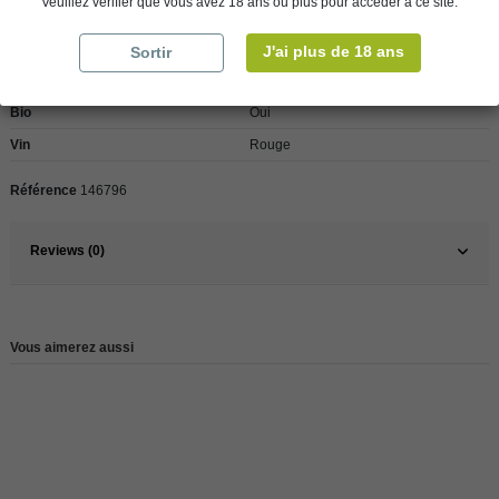
Veuillez vérifier que vous avez 18 ans ou plus pour accéder à ce site.
Pays
France
J'ai plus de 18 ans
Sortir
France
Sud Ouest
Bio
Oui
Vin
Rouge
Référence
146796
Reviews (0)
Vous aimerez aussi