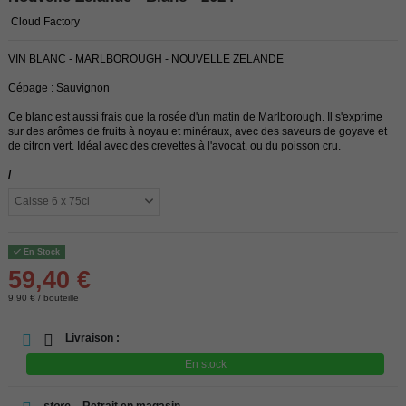
Cloud Factory
VIN BLANC - MARLBOROUGH - NOUVELLE ZELANDE
Cépage : Sauvignon
Ce blanc est aussi frais que la rosée d'un matin de Marlborough. Il s'exprime
sur des arômes de fruits à noyau et minéraux, avec des saveurs de goyave et
de citron vert. Idéal avec des crevettes à l'avocat, ou du poisson cru.
/
En Stock
59,40 €
9,90 € / bouteille
Livraison :
En stock
store
Retrait en magasin