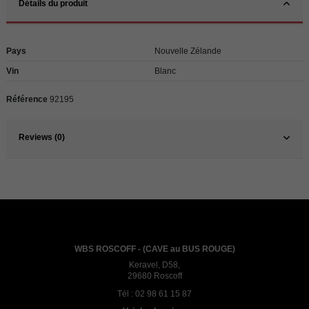
Détails du produit
Pays
Nouvelle Zélande
Vin
Blanc
Référence
92195
Reviews (0)
WBS ROSCOFF - (CAVE au BUS ROUGE)
Keravel, D58,
29680 Roscoff
Tél :
02 98 61 15 87