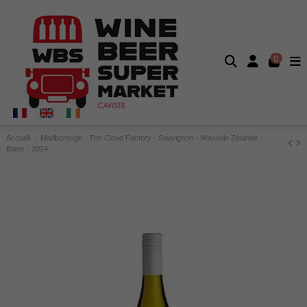
0
Accueil
Marlborough - The Cloud Factory - Sauvignon - Nouvelle Zélande -
Blanc - 2024