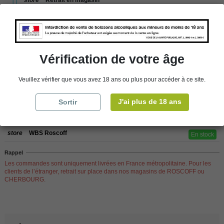
store
Choisir un magasin
Vérification de votre âge
Ajouter au panier
Veuillez vérifier que vous avez 18 ans ou plus pour accéder à ce site.
Disponibilité en magasin
J'ai plus de 18 ans
Sortir
store
WBS Cherbourg
En stock
store
WBS Roscoff
En stock
Rappel
Les commandes sont uniquement livrées en France métropolitaine. Pour les
clients de l’étranger, retrait sur place dans nos magasins de ROSCOFF ou
CHERBOURG.