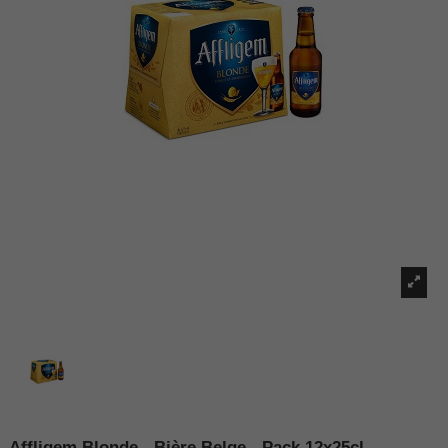
Affligem Blonde - Bière Belge - Pack 12x25cl