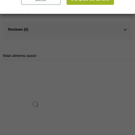
Pays
Belgique
Référence
146576
Reviews (0)
Vous aimerez aussi