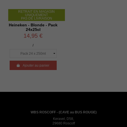
RETRAIT EN MAGASIN
UNIQUEMENT
PAS DE LIVRAISON
Heineken - Blonde - Pack
24x25cl
14,95 €
/

Ajouter au panier
WBS ROSCOFF - (CAVE au BUS ROUGE)
Keravel, D58,
29680 Roscoff