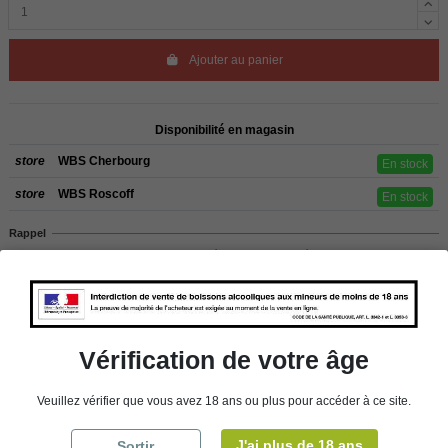
Ajouter au panier
Disponibilité en magasin
store
WBS Cherbourg
En stock
store
WBS Roscoff
En stock
Rappel
Les commandes sont uniquement livrées en France métropolitaine. Pour les
clients de l’étranger, retrait sur place dans nos magasins de ROSCOFF ou
CHERBOURG.
Vérification de votre âge
Détails du produit
Veuillez vérifier que vous avez 18 ans ou plus pour accéder à ce site.
J'ai plus de 18 ans
Sortir