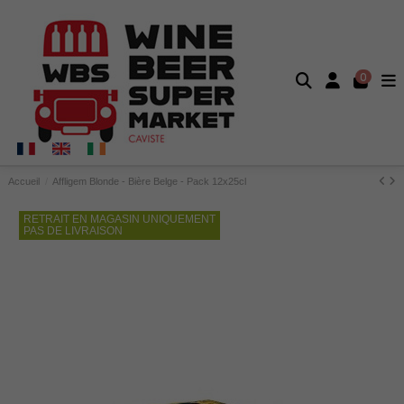
0
Accueil
Affligem Blonde - Bière Belge - Pack 12x25cl
RETRAIT EN MAGASIN UNIQUEMENT
PAS DE LIVRAISON