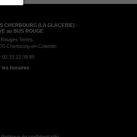
S CHERBOURG (LA GLACERIE) -
VE au BUS ROUGE
 Rouges Terres,
70 Cherbourg-en-Cotentin
:
02 33 22 39 85
r les horaires
|
Politique de confidentialité