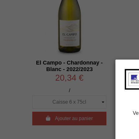
El Campo - Chardonnay -
El Ca
Blanc - 2022/2023
20,34 €
/
Ve

Ajouter au panier