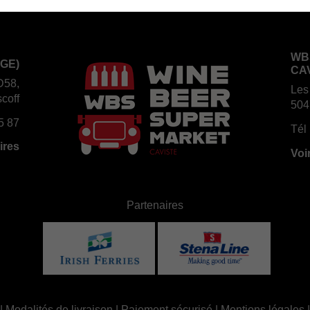
WB
GE)
CA
D58,
Les
coff
504
5 87
Tél 
ires
Voi
Partenaires
|
Modalités de livraison
|
Paiement sécurisé
|
Mentions légales