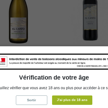
mpo - Sauvignon - Blanc
El Campo - Merlot - Ro
- 2023/2024
2023
20,34 €
19,14 €
/
/
Vérification de votre âge
uillez vérifier que vous avez 18 ans ou plus pour accéder à ce si

Ajouter au panier

Ajouter au panie
J'ai plus de 18 ans
Sortir