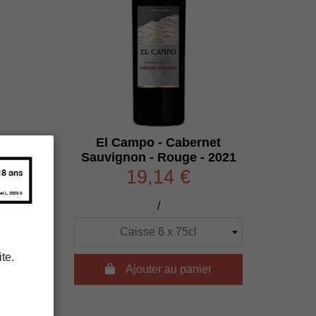
uge -
El Campo - Cabernet
Sauvignon - Rouge - 2021
19,14 €
/
te.
r

Ajouter au panier