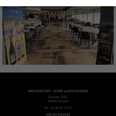
WBS ROSCOFF - (CAVE au BUS ROUGE)
Keravel, D58,
29680 Roscoff
Tél :
02 98 61 15 87
Voir les horaires