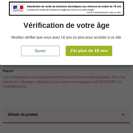
Ajouter au panier
Vérification de votre âge
Veuillez vérifier que vous avez 18 ans ou plus pour accéder à ce site.
Disponibilité en magasin
store
WBS Cherbourg
En stock
J'ai plus de 18 ans
Sortir
store
WBS Roscoff
En stock
Rappel
Les commandes sont uniquement livrées en France métropolitaine. Pour les
clients de l’étranger, retrait sur place dans nos magasins de ROSCOFF ou
CHERBOURG.
Détails du produit