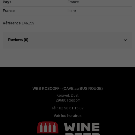
Pays
France
France
Loire
Référence
146159
Reviews (0)
WBS ROSCOFF - (CAVE au BUS ROUGE)
Keravel, D58,
29680 Roscoff
Tél :
02 98 61 15 87
Voir les horaires