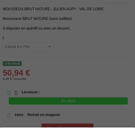
MOUSSEUX BRUT NATURE - JULIEN AUPY - VAL DE LOIRE
Moousseux BRUT NATURE (sans sulfites)
A déguster en apéritif ou avec un dessert
/
En Stock
50,94 €
8,49 € / bouteille
Livraison :
En stock
store
Retrait en magasin
store
Choisir un magasin