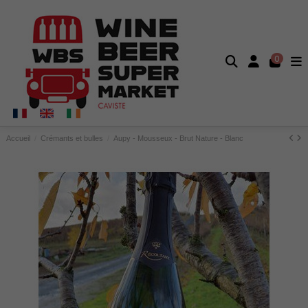
0
Accueil
Crémants et bulles
Aupy - Mousseux - Brut Nature - Blanc