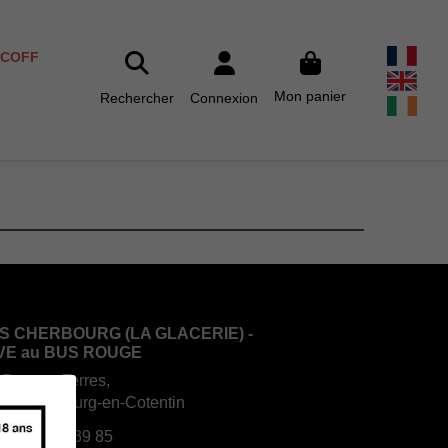
SCOFF
Mon panier
Rechercher
Connexion
S CHERBOURG (LA GLACERIE) -
VE au BUS ROUGE
 Rouges Terres,
70 Cherbourg-en-Cotentin
:
02 33 22 39 85