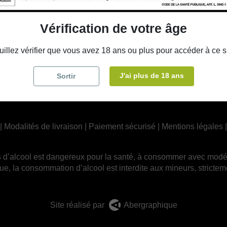
ires
Voi
Vérification de votre âge
Partenaires
uillez vérifier que vous avez 18 ans ou plus pour accéder à ce si
J'ai plus de 18 ans
Sortir
|
Modalités de livraison
|
Paiement sécurisé
|
Mentions légales
 d’alcool est dangereux pour la santé, à consommer avec modé
ue, la consommation d’alcool est interdite aux mineurs, strictem
Site réalisé par
Abergraphique