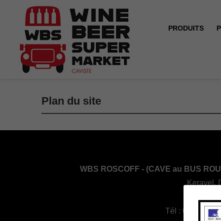
PRODUITS
P
Accueil
Plan du site
Plan du site
WBS ROSCOFF - (CAVE au BUS ROU
Keravel, 
29680 Ros
Tél :
02 98 61 1