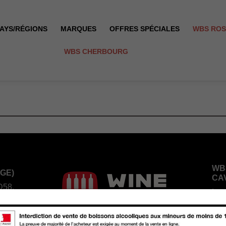
AYS/RÉGIONS
MARQUES
OFFRES SPÉCIALES
WBS RO
WBS CHERBOURG
WB
GE)
CA
D58,
Les
coff
504
5 87
Tél 