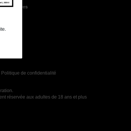
r les horaires
te.
|
Politique de confidentialité
ration.
ent réservée aux adultes de 18 ans et plus