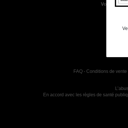
Voir les hora
Ve
FAQ
-
Conditions de vente
L’abus
En accord avec les règles de santé publiq