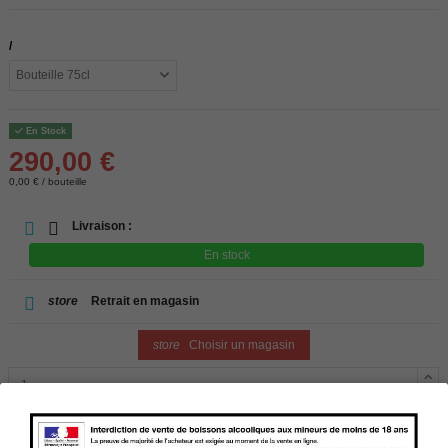
/
En Stock
290,00 €
0,00 € / bouteille
Livraison :
En stock
store
Retrait en magasin
store
Choisir un magasin
Ajouter au panier