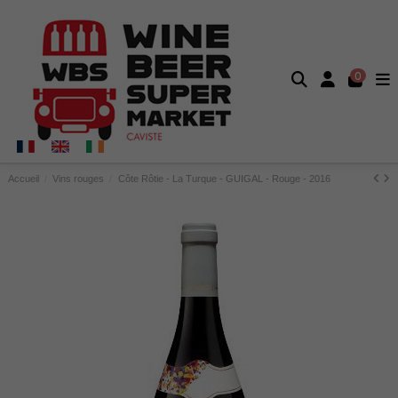
0
Accueil
Vins rouges
Côte Rôtie - La Turque - GUIGAL - Rouge - 2016