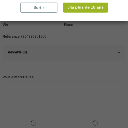
J'ai plus de 18 ans
Sortir
Pays
Chili
Vin
Blanc
Référence
7804330351206
Reviews (0)
Vous aimerez aussi