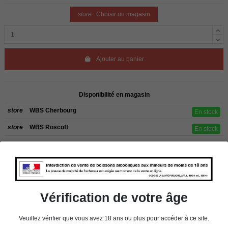
store
Choisir un magasin
Ajouter au panier
Disponibilité en magasin
store
WBS Cherbourg
En stock
store
WBS Roscoff
En stock
Rappel
Les commandes sont uniquement livrées en France métropolitaine. Pour les
clients de l’étranger, retrait sur place dans nos magasins de ROSCOFF ou
CHERBOURG.
Vérification de votre âge
Veuillez vérifier que vous avez 18 ans ou plus pour accéder à ce site.
Détails du produit