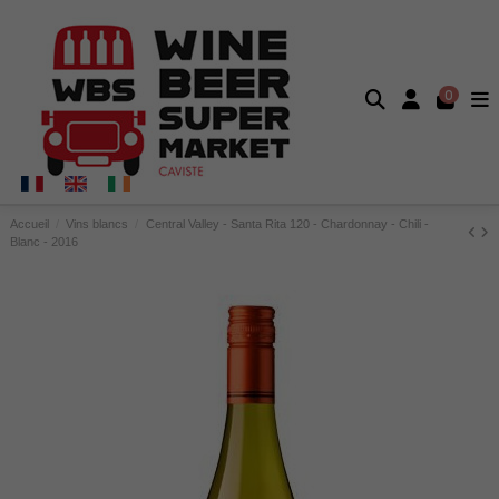
0
Accueil
Vins blancs
Central Valley - Santa Rita 120 - Chardonnay - Chili -
Blanc - 2016