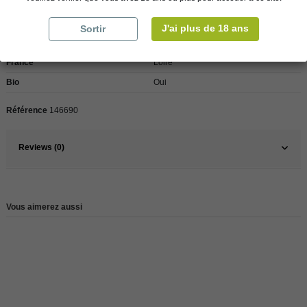
J'ai plus de 18 ans
Sortir
Pays
France
France
Loire
Bio
Oui
Référence
146690
Reviews (0)
Vous aimerez aussi