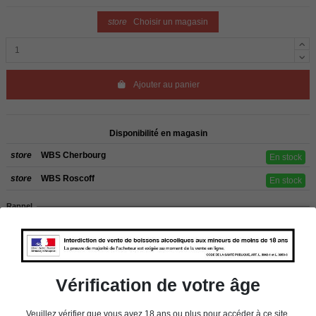
store
Choisir un magasin
Ajouter au panier
Disponibilité en magasin
store
WBS Cherbourg
En stock
store
WBS Roscoff
En stock
Rappel
Les commandes sont uniquement livrées en France métropolitaine. Pour les
clients de l’étranger, retrait sur place dans nos magasins de ROSCOFF ou
CHERBOURG.
Vérification de votre âge
Détails du produit
Veuillez vérifier que vous avez 18 ans ou plus pour accéder à ce site.