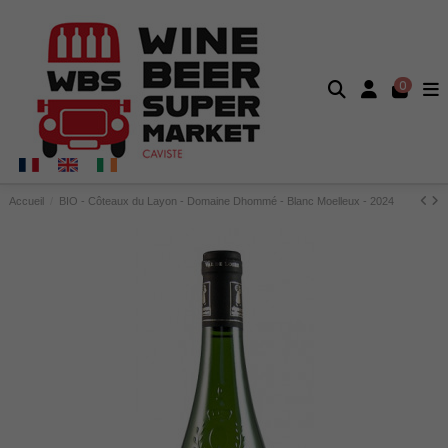
0
Accueil
BIO - Côteaux du Layon - Domaine Dhommé - Blanc Moelleux - 2024