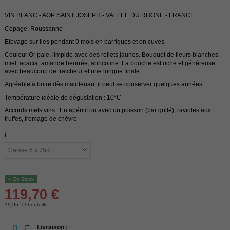
VIN BLANC - AOP SAINT JOSEPH - VALLEE DU RHONE - FRANCE
Cépage: Roussanne
Elevage sur lies pendant 9 mois en barriques et en cuves.
Couleur Or pale, limpide avec des reflets jaunes. Bouquet de fleurs blanches,
miel, acacia, amande beurrée, abricotine. La bouche est riche et généreuse
avec beaucoup de fraicheur et une longue finale
Agréable à boire dès maintenant il peut se conserver quelques années.
Température idéale de dégustation : 10°C
Accords mets vins : En apéritif ou avec un poisson (bar grillé), ravioles aux
truffes, fromage de chèvre
/
En Stock
119,70 €
19,95 € / bouteille
Livraison :