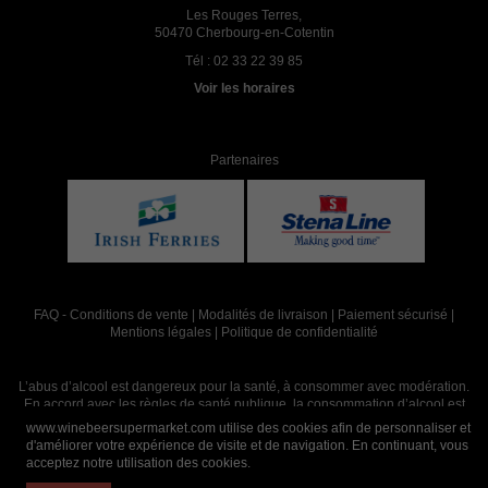
Les Rouges Terres,
50470 Cherbourg-en-Cotentin
Tél :
02 33 22 39 85
Voir les horaires
Partenaires
FAQ
-
Conditions de vente
|
Modalités de livraison
|
Paiement sécurisé
|
Mentions légales
|
Politique de confidentialité
L’abus d’alcool est dangereux pour la santé, à consommer avec modération.
En accord avec les règles de santé publique, la consommation d’alcool est
interdite aux mineurs, strictement réservée aux adultes de 18 ans et plus
www.winebeersupermarket.com utilise des cookies afin de personnaliser et
d'améliorer votre expérience de visite et de navigation. En continuant, vous
acceptez notre utilisation des cookies.