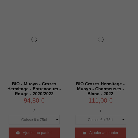
- Mucyn - Crozes
BIO Crozes Hermitage -
BIO - S
ge - Entrecoeurs -
Mucyn - Charmeuses -
Mucyn -
ge - 2020/2022
Blanc - 2022
Rou
94,80 €
111,00 €
1
/
/

Ajouter au panier

Ajouter au panier

Ajo