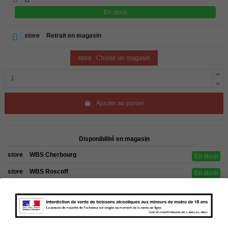
En stock
store
Retrait en magasin
store
Choisir un magasin
Ajouter au panier
Disponibilité en magasin
store
WBS Cherbourg
En stock
store
WBS Roscoff
En stock
Rappel
Les commandes sont uniquement livrées en France métropolitaine. Pour les
clients de l’étranger, retrait sur place dans nos magasins de ROSCOFF ou
CHERBOURG.