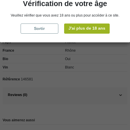
Vérification de votre âge
Veuillez vérifier que vous avez 18 ans ou plus pour accéder à ce site.
Détails du produit
J'ai plus de 18 ans
Sortir
Pays
France
France
Rhône
Bio
Oui
Vin
Blanc
Référence
146581
Reviews (0)
Vous aimerez aussi