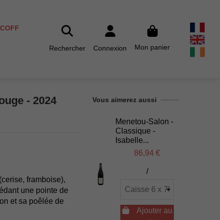
SCOFF
Mon panier
Rechercher
Connexion
ouge - 2024
Vous aimerez aussi
Menetou-Salon -
Classique -
Isabelle...
86,94 €
/
(cerise, framboise),
sédant une pointe de
non et sa poêlée de

Ajouter au