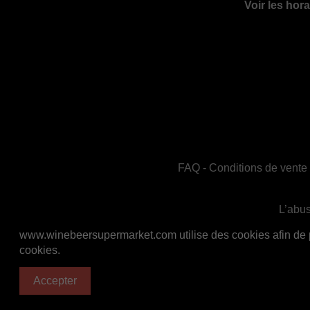
Voir les hora
FAQ
-
Conditions de vente
L’abus
En accord avec les règles de santé publiq
www.winebeersupermarket.com utilise des cookies afin de per
cookies.
Accepter