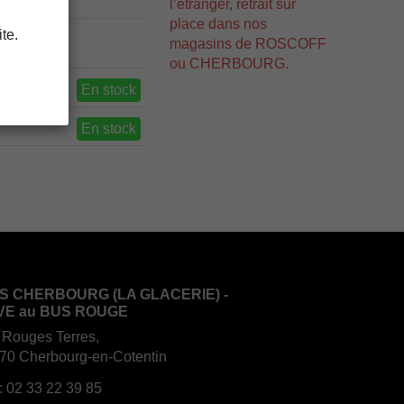
l’étranger, retrait sur
place dans nos
te.
magasins de ROSCOFF
ou CHERBOURG.
En stock
En stock
S CHERBOURG (LA GLACERIE) -
VE au BUS ROUGE
 Rouges Terres,
70 Cherbourg-en-Cotentin
:
02 33 22 39 85