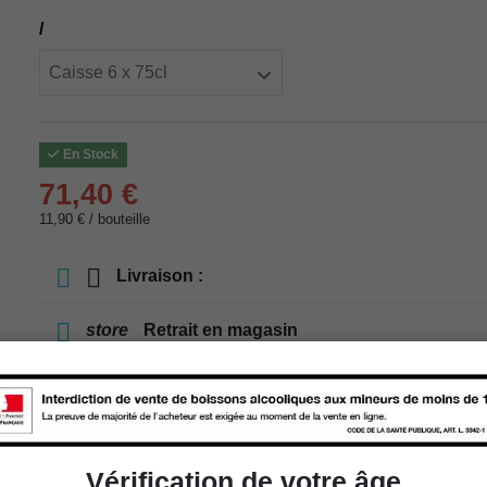
/
En Stock
71,40 €
11,90 € / bouteille
Livraison :
store
Retrait en magasin
store
Choisir un magasin
Ajouter au panier
Vérification de votre âge