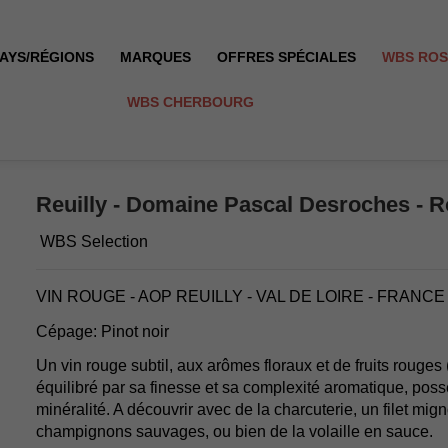
AYS/RÉGIONS
MARQUES
OFFRES SPÉCIALES
WBS RO
WBS CHERBOURG
 2024
Reuilly - Domaine Pascal Desroches - R
WBS Selection
VIN ROUGE - AOP REUILLY - VAL DE LOIRE - FRANCE
Cépage: Pinot noir
Un vin rouge subtil, aux arômes floraux et de fruits rouges 
équilibré par sa finesse et sa complexité aromatique, pos
minéralité. A découvrir avec de la charcuterie, un filet mig
champignons sauvages, ou bien de la volaille en sauce.