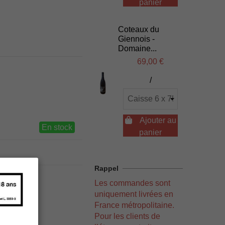
panier
Coteaux du
Giennois -
Domaine...
69,00 €
/

Ajouter au
En stock
panier
Rappel
Les commandes sont
uniquement livrées en
France métropolitaine.
Pour les clients de