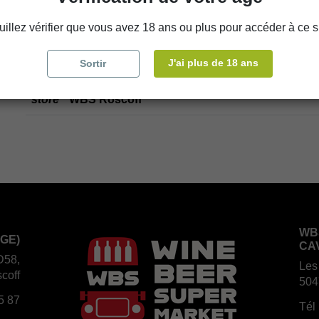
uillez vérifier que vous avez 18 ans ou plus pour accéder à ce si
Disponibilité en magasin
J'ai plus de 18 ans
Sortir
store
WBS Cherbourg
store
WBS Roscoff
WB
GE)
CA
D58,
Les
coff
504
5 87
Tél 