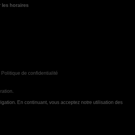
r les horaires
|
Politique de confidentialité
ration.
ent réservée aux adultes de 18 ans et plus
gation. En continuant, vous acceptez notre utilisation des