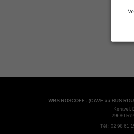
Ve
WBS ROSCOFF - (CAVE au BUS ROU
Keravel, 
29680 Ros
Tél :
02 98 61 1