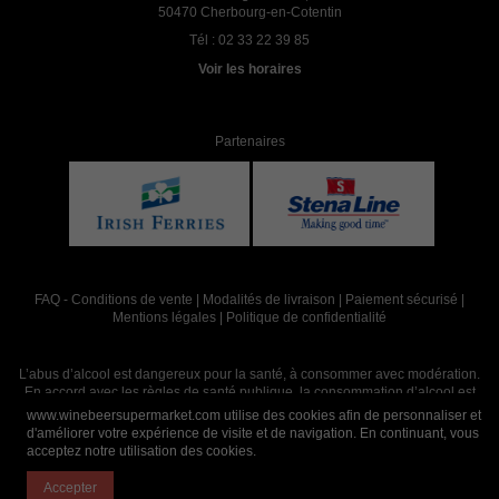
50470 Cherbourg-en-Cotentin
Tél :
02 33 22 39 85
Voir les horaires
Partenaires
FAQ
-
Conditions de vente
|
Modalités de livraison
|
Paiement sécurisé
|
Mentions légales
|
Politique de confidentialité
L’abus d’alcool est dangereux pour la santé, à consommer avec modération.
En accord avec les règles de santé publique, la consommation d’alcool est
interdite aux mineurs, strictement réservée aux adultes de 18 ans et plus
www.winebeersupermarket.com utilise des cookies afin de personnaliser et
d'améliorer votre expérience de visite et de navigation. En continuant, vous
acceptez notre utilisation des cookies.
Site réalisé par
Abergraphique
Accepter