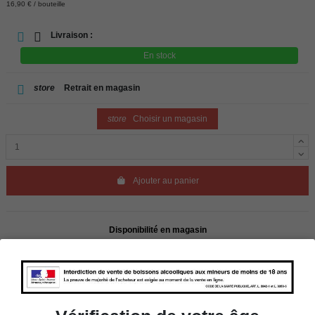
16,90 € / bouteille
Livraison :
En stock
store
Retrait en magasin
store
Choisir un magasin
Ajouter au panier
Disponibilité en magasin
store
WBS Cherbourg
En stock
store
WBS Roscoff
En stock
Rappel