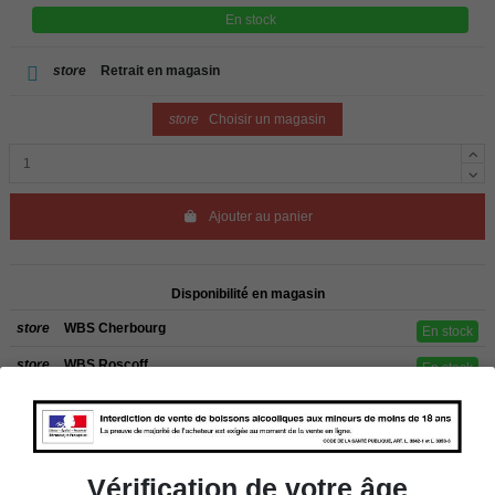
En stock
store
Retrait en magasin
store
Choisir un magasin
Ajouter au panier
Disponibilité en magasin
store
WBS Cherbourg
En stock
store
WBS Roscoff
En stock
Rappel
Les commandes sont uniquement livrées en France métropolitaine. Pour les
clients de l’étranger, retrait sur place dans nos magasins de ROSCOFF ou
CHERBOURG.
Vérification de votre âge