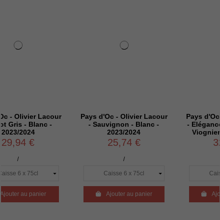
er Lacour
Pays d'Oc - Olivier Lacour
Pays d'Oc - Olivier 
lanc -
- Sauvignon - Blanc -
- Elégance - Chard
4
2023/2024
Viognier - Blanc - 
25,74 €
32,94 €
/
/
anier

Ajouter au panier

Ajouter au pani