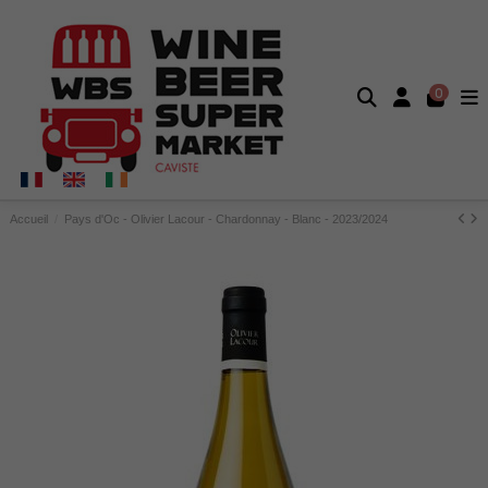
0
Accueil
Pays d'Oc - Olivier Lacour - Chardonnay - Blanc - 2023/2024