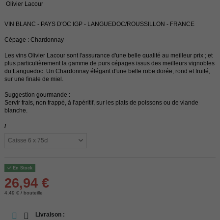
Olivier Lacour
VIN BLANC - PAYS D'OC IGP - LANGUEDOC/ROUSSILLON - FRANCE
Cépage : Chardonnay
Les vins Olivier Lacour sont l'assurance d'une belle qualité au meilleur prix ; et
plus particulièrement la gamme de purs cépages issus des meilleurs vignobles
du Languedoc. Un Chardonnay élégant d'une belle robe dorée, rond et fruité,
sur une finale de miel.
Suggestion gourmande :
Servir frais, non frappé, à l'apéritif, sur les plats de poissons ou de viande
blanche.
/
En Stock
26,94 €
4,49 € / bouteille
Livraison :