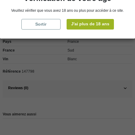
Veuillez vérifier que vous avez 18 ans ou plus pour accéder à ce site.
Détails du produit
J'ai plus de 18 ans
Sortir
Pays
France
France
Sud
Vin
Blanc
Référence
147798
Reviews (0)
Vous aimerez aussi