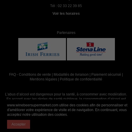
Tél :
02 33 22 39 85
Voir les horaires
Partenaires
FAQ
-
Conditions de vente
|
Modalités de livraison
|
Paiement sécurisé
|
Mentions légales
|
Politique de confidentialité
L’abus d’alcool est dangereux pour la santé, à consommer avec modération.
En accord avec les règles de santé publique, la consommation d’alcool est
interdite aux mineurs, strictement réservée aux adultes de 18 ans et plus
www.winebeersupermarket.com utilise des cookies afin de personnaliser et
d'améliorer votre expérience de visite et de navigation. En continuant, vous
acceptez notre utilisation des cookies.
Site réalisé par
Abergraphique
Accepter