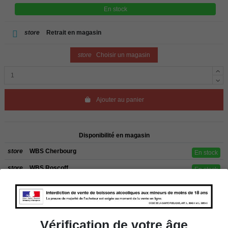
En stock
store
Retrait en magasin
store
Choisir un magasin
Ajouter au panier
Disponibilité en magasin
store
WBS Cherbourg
En stock
store
WBS Roscoff
En stock
Rappel
Les commandes sont uniquement livrées en France métropolitaine. Pour les
clients de l’étranger, retrait sur place dans nos magasins de ROSCOFF ou
CHERBOURG.
Vérification de votre âge