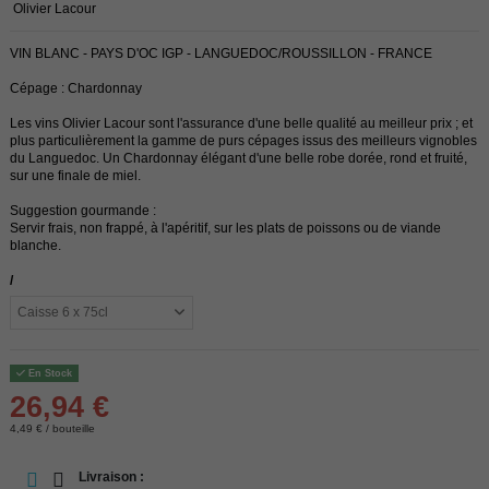
Olivier Lacour
VIN BLANC - PAYS D'OC IGP - LANGUEDOC/ROUSSILLON - FRANCE
Cépage : Chardonnay
Les vins Olivier Lacour sont l'assurance d'une belle qualité au meilleur prix ; et
plus particulièrement la gamme de purs cépages issus des meilleurs vignobles
du Languedoc. Un Chardonnay élégant d'une belle robe dorée, rond et fruité,
sur une finale de miel.
Suggestion gourmande :
Servir frais, non frappé, à l'apéritif, sur les plats de poissons ou de viande
blanche.
/
En Stock
26,94 €
4,49 € / bouteille
Livraison :