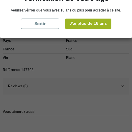
Veuillez vérifier que vous avez 18 ans ou plus pour accéder à ce site.
Détails du produit
J'ai plus de 18 ans
Sortir
Pays
France
France
Sud
Vin
Blanc
Référence
147798
Reviews (0)
Vous aimerez aussi