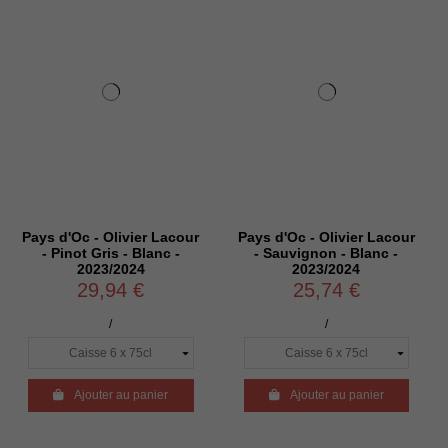
Oc - Olivier Lacour
Pays d'Oc - Olivier Lacour
Pays d'Oc 
ot Gris - Blanc -
- Sauvignon - Blanc -
- Eléganc
2023/2024
2023/2024
Viognier
29,94 €
25,74 €
3
/
/

Ajouter au panier

Ajouter au panier

Ajo