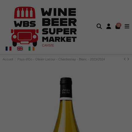
0
Accueil
Pays d'Oc - Olivier Lacour - Chardonnay - Blanc - 2023/2024