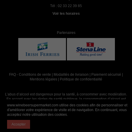
Tél :
02 33 22 39 85
Voir les horaires
Partenaires
FAQ
-
Conditions de vente
|
Modalités de livraison
|
Paiement sécurisé
|
Mentions légales
|
Politique de confidentialité
L’abus d’alcool est dangereux pour la santé, à consommer avec modération.
En accord avec les règles de santé publique, la consommation d’alcool est
interdite aux mineurs, strictement réservée aux adultes de 18 ans et plus
www.winebeersupermarket.com utilise des cookies afin de personnaliser et
d'améliorer votre expérience de visite et de navigation. En continuant, vous
acceptez notre utilisation des cookies.
Site réalisé par
Abergraphique
Accepter