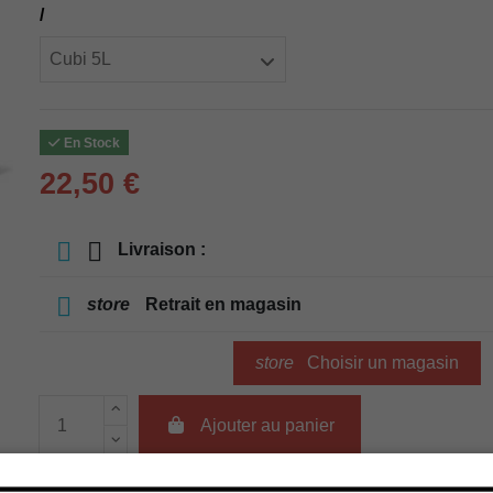
/
En Stock
22,50 €
Livraison :
store
Retrait en magasin
store
Choisir un magasin
Ajouter au panier