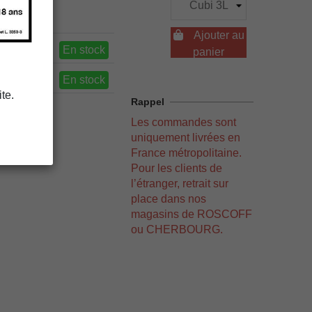

Ajouter au
En stock
panier
En stock
te.
Rappel
Les commandes sont
uniquement livrées en
France métropolitaine.
Pour les clients de
l’étranger, retrait sur
place dans nos
magasins de ROSCOFF
ou CHERBOURG.