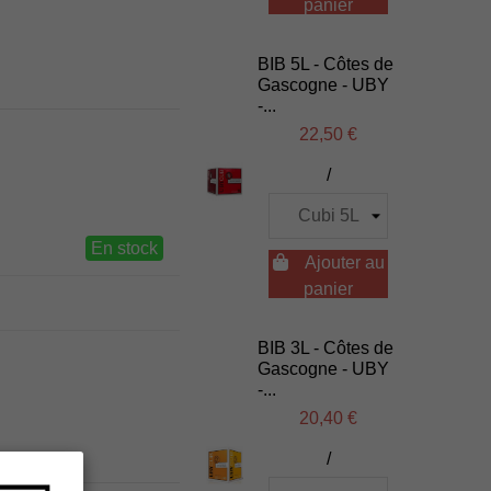
panier
BIB 5L - Côtes de
Gascogne - UBY
-...
22,50 €
/
En stock

Ajouter au
panier
BIB 3L - Côtes de
Gascogne - UBY
-...
20,40 €
/