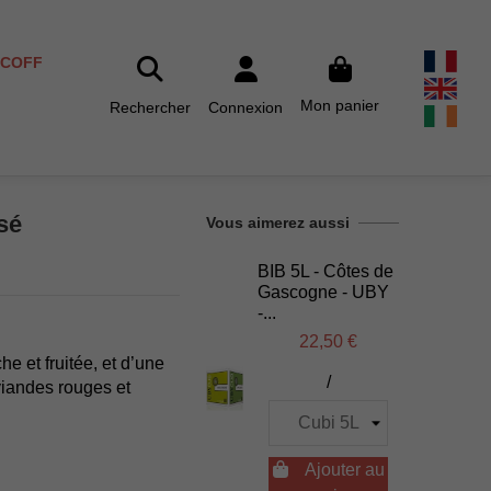
SCOFF
Mon panier
Rechercher
Connexion
sé
Vous aimerez aussi
BIB 5L - Côtes de
Gascogne - UBY
-...
22,50 €
he et fruitée, et d’une
/
 viandes rouges et

Ajouter au